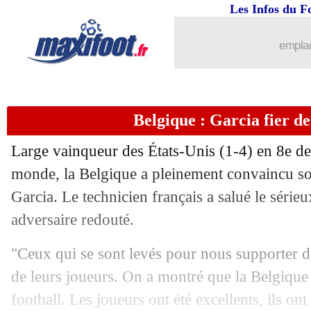
07/07
Suisse
: coup dur pour Manzambi !
Les Infos du F
07/07
Portugal
: Ronaldo a la conscience tr
emplac
07/07
EdF
: la frustration de Zaïre-Emery
Belgique : Garcia fier de
07/07
Portugal
: Ronaldo visé par la presse 
Large vainqueur des États-Unis (1-4) en 8e de
07/07
TFC
: Emersonn va rapporter 31 M€ !
monde, la Belgique a pleinement convaincu so
Garcia. Le technicien français a salué le série
07/07
VIDEO
: Lukaku, sa danse pour cham
adversaire redouté.
07/07
PSG
: Akliouche, un écart à 15 M€ ?
"Ceux qui se sont levés pour nous supporter do
de leurs joueurs. On a montré que la Belgique
07/07
Newcastle
: Steur arrive pour 27 M€
football. Les joueurs ont été excellents, ils ont