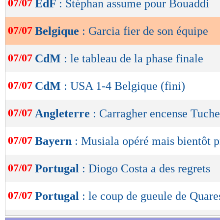
07/07
EdF
: Stéphan assume pour Bouaddi
de
lecture
07/07
Belgique
: Garcia fier de son équipe
OK
07/07
CdM
: le tableau de la phase finale
07/07
CdM
: USA 1-4 Belgique (fini)
07/07
Angleterre
: Carragher encense Tuche
07/07
Bayern
: Musiala opéré mais bientôt p
07/07
Portugal
: Diogo Costa a des regrets
07/07
Portugal
: le coup de gueule de Quar