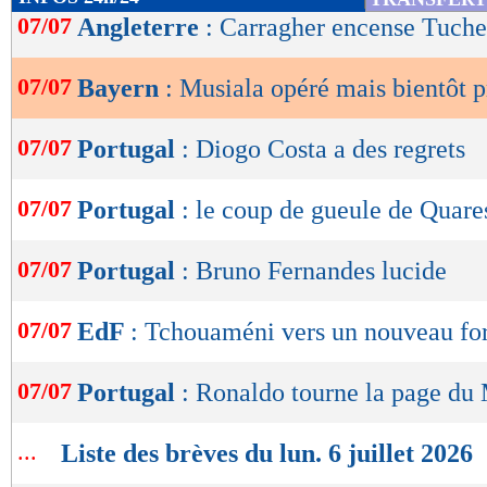
de
07/07
Angleterre
: Carragher encense Tuche
lecture
07/07
Bayern
: Musiala opéré mais bientôt p
OK
07/07
Portugal
: Diogo Costa a des regrets
07/07
Portugal
: le coup de gueule de Quar
07/07
Portugal
: Bruno Fernandes lucide
07/07
EdF
: Tchouaméni vers un nouveau for
07/07
Portugal
: Ronaldo tourne la page du
...
Liste des brèves du lun. 6 juillet 2026