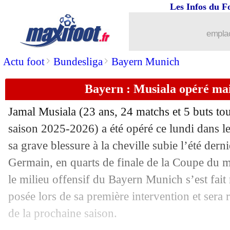
Les Infos du F
07/07
TFC
: Emersonn va rapporter 31 M€ !
emplac
07/07
VIDEO
: Lukaku, sa danse pour cham
>
>
Actu foot
Bundesliga
Bayern Munich
07/07
PSG
: Akliouche, un écart à 15 M€ ?
Bayern : Musiala opéré mai
07/07
Newcastle
: Steur arrive pour 27 M€
Jamal
Musiala
(23 ans, 24 matchs et 5 buts tou
07/07
OM
: Genesio aimerait garder Aubam
saison 2025-2026) a été opéré ce lundi dans le
sa grave blessure à la cheville subie l’été derni
07/07
Belgique
: énorme coup dur pour Ona
Germain, en quarts de finale de la Coupe du m
le milieu offensif du Bayern Munich s’est fait 
07/07
PFC
: Rosenior a bien signé (officiel)
posée lors de sa première intervention et sera 
de la prochaine saison.
07/07
Espagne
: B. Silva, les excuses de Rod