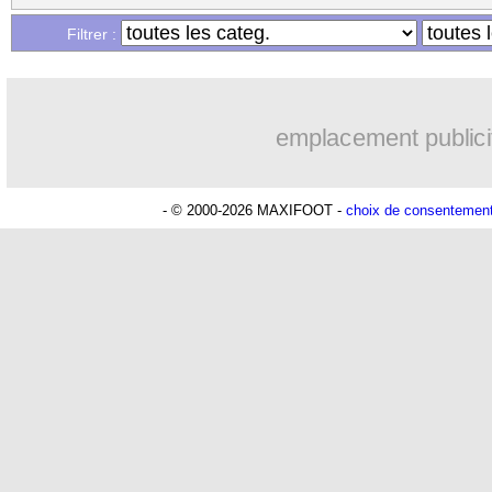
...
Liste des brèves du dim. 5 juillet 2026
Filtrer :
emplacement publici
- © 2000-2026 MAXIFOOT -
choix de consentemen