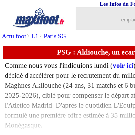
Les Infos du F
07/07
Le Havre
: Mizuta a signé (officiel)
emplac
07/07
Portugal
: Ramos, Martinez tente de s
>
>
Actu foot
L1
Paris SG
07/07
CdM
: la Croatie écrit une lettre à la 
PSG : Akliouche, un écar
07/07
Brésil
: le message du père de Neymar 
Comme nous vous l'indiquions lundi (
voir ici
07/07
PFC
: le club explique le choix Rosen
décidé d'accélérer pour le recrutement du mil
Maghnes
Akliouche
(24 ans, 31 matchs et 6 b
07/07
Fribourg
: Newcastle insiste pour M
2025-2026), ciblé pour compenser le départ a
l'Atletico Madrid. D'après le quotidien L'Equipe
07/07
OM
: Aubameyang d'accord avec un cl
formulé une première offre estimée à 35 millio
Monégasque.
07/07
Le Mans
: Bruno Cheyrou arrive comm