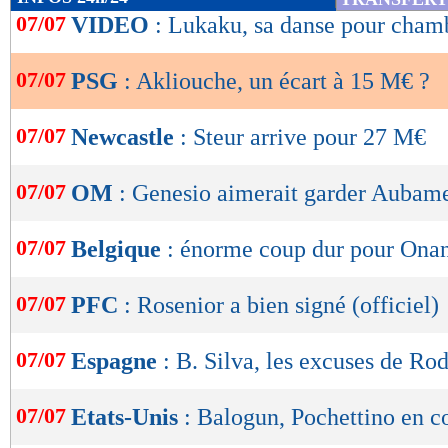
de
07/07
VIDEO
: Lukaku, sa danse pour cham
lecture
07/07
PSG
: Akliouche, un écart à 15 M€ ?
OK
07/07
Newcastle
: Steur arrive pour 27 M€
07/07
OM
: Genesio aimerait garder Aubam
07/07
Belgique
: énorme coup dur pour Ona
07/07
PFC
: Rosenior a bien signé (officiel)
07/07
Espagne
: B. Silva, les excuses de Rod
07/07
Etats-Unis
: Balogun, Pochettino en c