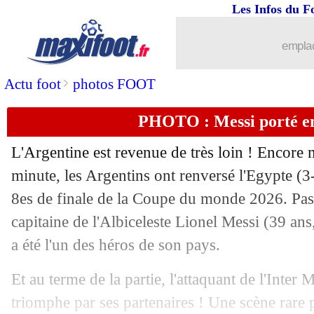
Les Infos du F
emplac
>
Actu foot
photos FOOT
PHOTO : Messi porté e
L'Argentine est revenue de très loin ! Encore 
minute, les Argentins ont renversé l'Egypte (3
8es de finale de la Coupe du monde 2026. Passe
...
brèves d'AUJOURD'HUI ( 6 août 202
capitaine de l'Albiceleste Lionel Messi (39 ans
...
Liste des brèves du mer. 8 juillet 2026
a été l'un des héros de son pays.
Et au terme de la partie, l'attaquant de l'Inter 
07/07
Lorient
: Pagis, le point de Koscielny
triomphe par ses partenaires ! Une scène rare 