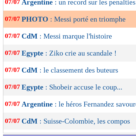
07/07
Argentine
: un record sur les penalties
de
lecture
07/07
PHOTO
: Messi porté en triomphe
OK
07/07
CdM
: Messi marque l'histoire
07/07
Egypte
: Ziko crie au scandale !
07/07
CdM
: le classement des buteurs
07/07
Egypte
: Shobeir accuse le coup...
07/07
Argentine
: le héros Fernandez savour
07/07
CdM
: Suisse-Colombie, les compos
Lu 17.305 fois
- Damien Da Silva 