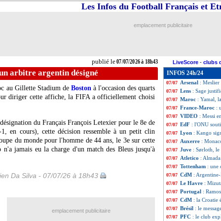
Les Infos du Football Français et E
CdM
: Suisse-Co
07/07
EdF
: Amarilla m
07/07
PHOTOS
: les l
07/07
emplacement publicitaire
Metz
: Sané vend
07/07
CdM
: le tableau 
07/07
CdM
: Argentine 
07/07
Real
: le commun
07/07
publié le
07/07/2026 à 18h43
LiveScore
-
clubs 
Lens
: un mercena
07/07
n arbitre argentin désigné
INFOS 24h/24
VIDEO
: le contr
07/07
Arsenal
: Meslier
07/07
roc au Gillette Stadium de
Boston
à l'occasion des quarts
Lens
: Sage justi
07/07
 diriger cette affiche, la FIFA a officiellement choisi
Maroc
: Yamal, l
07/07
France-Maroc
: 
07/07
VIDEO
: Messi e
07/07
 désignation du Français François Letexier pour le 8e de
EdF
: l'ONU sout
07/07
-1, en cours), cette décision ressemble à un petit clin
Lyon
: Kango sign
07/07
 Coupe du monde pour l'homme de 44 ans, le 3e sur cette
Auxerre
: Monac
07/07
o n'a jamais eu la charge d'un match des Bleus jusqu'à
Juve
: Sørloth, l
07/07
Atletico
: Almada 
07/07
Tottenham
: une
07/07
en Da Silva - 07/07/26 à 18h43
CdM
: Argentine
07/07
Le Havre
: Mizut
07/07
Portugal
: Ramos
07/07
CdM
: la Croatie 
07/07
Brésil
: le messag
07/07
emplacement publicitaire
PFC
: le club ex
07/07