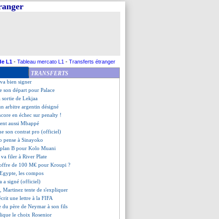
tranger
lombie, les compos
enace encore Mbappé...
armes de joie de Messi !
u à Monaco (officiel)
de la phase finale
3-2 Egypte (fini)
iqué pour défendre Mbappé
de L1
-
Tableau mercato L1
-
Transferts étranger
ire ? Sage répond cash !
TRANSFERTS
e parfait des Egyptiens !
 va bien signer
fie son départ pour Palace
a sortie de Lekjaa
un arbitre argentin désigné
ncore en échec sur penalty !
ient aussi Mbappé
e son contrat pro (officiel)
o pense à Sinayoko
e plan B pour Kolo Muani
va filer à River Plate
 offre de 100 M€ pour Kroupi ?
-Egypte, les compos
a a signé (officiel)
, Martinez tente de s'expliquer
écrit une lettre à la FIFA
e du père de Neymar à son fils
plique le choix Rosenior