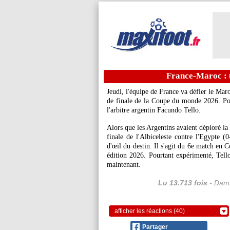
France-Maroc : u
Jeudi, l'équipe de France va défier le Ma
de finale de la Coupe du monde 2026. Pour
l'arbitre argentin Facundo Tello.
Alors que les Argentins avaient déploré la
finale de l'Albiceleste contre l'Egypte (0
d'œil du destin. Il s'agit du 6e match en
édition 2026. Pourtant expérimenté, Tell
maintenant.
Lu 13.713 fois
- Dami
afficher les réactions (40)
Partager