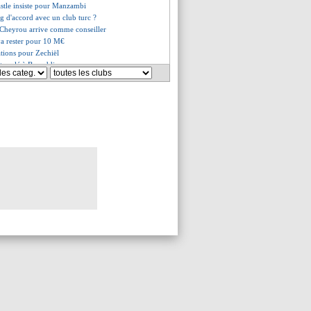
stle insiste pour Manzambi
 d'accord avec un club turc ?
 Cheyrou arrive comme conseiller
va rester pour 10 M€
ations pour Zechiël
it parlé à Bouaddi
 pour Manzambi !
o a la conscience tranquille
ion de Zaïre-Emery
o visé par la presse portugaise
va rapporter 31 M€ !
, sa danse pour chambrer Trump !
 un écart à 15 M€ ?
r arrive pour 27 M€
merait garder Aubameyang
e coup dur pour Onana
bien signé (officiel)
a, les excuses de Rodri
gun, Pochettino en colère
a défend Balogun
pé, la réaction d'Infantino
pé, la sénatrice veut des excuses
ssume pour Bouaddi
 fier de son équipe
de la phase finale
elgique (fini)