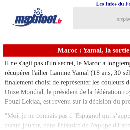
07/07
PHOTO
: Messi porté en triomphe
Les Infos du F
07/07
CdM
: Messi marque l'histoire
emplac
07/07
Egypte
: Ziko crie au scandale !
Maroc : Yamal, la sorti
07/07
CdM
: le classement des buteurs
Il ne s'agit pas d'un secret, le Maroc a longtem
07/07
Egypte
: Shobeir accuse le coup...
récupérer l'ailier Lamine Yamal (18 ans, 30 séle
finalement choisi de représenter les couleurs 
07/07
Argentine
: le héros Fernandez savour
Onze Mondial, le président de la fédération ro
07/07
CdM
: Suisse-Colombie, les compos
Fouzi Lekjaa, est revenu sur la décision du p
"Moi, je ne connais pas d’Espagnol qui s’appe
07/07
EdF
: Amarilla menace encore Mbappé
aucun joueur, dans l'histoire de l'équipe d'Esp