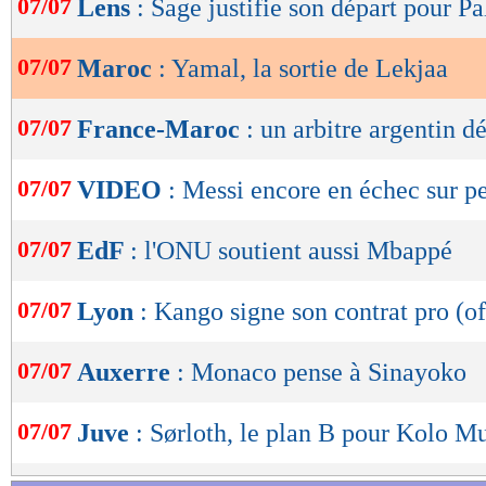
07/07
Lens
: Sage justifie son départ pour P
de
lecture
07/07
Maroc
: Yamal, la sortie de Lekjaa
OK
07/07
France-Maroc
: un arbitre argentin d
07/07
VIDEO
: Messi encore en échec sur pe
07/07
EdF
: l'ONU soutient aussi Mbappé
07/07
Lyon
: Kango signe son contrat pro (of
07/07
Auxerre
: Monaco pense à Sinayoko
07/07
Juve
: Sørloth, le plan B pour Kolo M