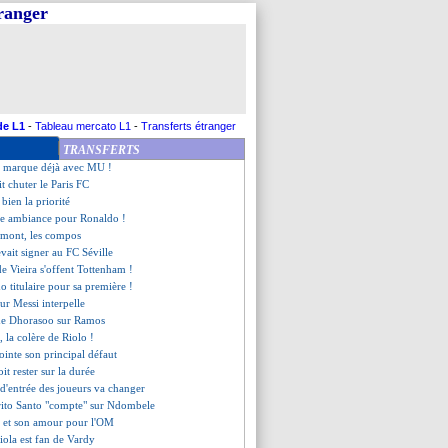
tranger
a a aimé son baptême
 Clermont (fini)
, un rush absolument fou !
ann, Simeone comprend les fans
gne enfin, City bat Leicester
, Man Utd écrase Newcastle !
sifflé par le Parc des Princes
de L1
-
Tableau mercato L1
-
Transferts étranger
te Dortmund à Leverkusen !
TRANSFERTS
dans l'histoire de la PL
o marque déjà avec MU !
t chuter le Paris FC
bien la priorité
de ambiance pour Ronaldo !
rmont, les compos
vait signer au FC Séville
de Vieira s'offent Tottenham !
o titulaire pour sa première !
sur Messi interpelle
 de Dhorasoo sur Ramos
s, la colère de Riolo !
pointe son principal défaut
it rester sur la durée
 d'entrée des joueurs va changer
irito Santo "compte" sur Ndombele
a et son amour pour l'OM
iola est fan de Vardy