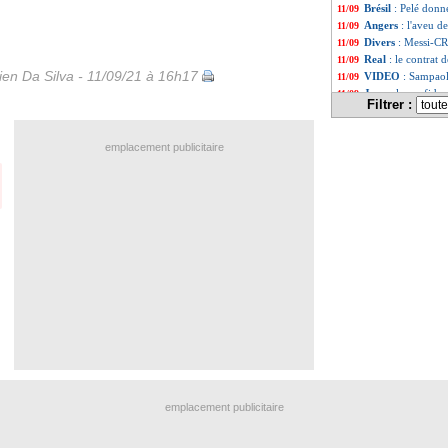
Brésil
: Pelé donn
11/09
Angers
: l'aveu d
11/09
Divers
: Messi-CR
11/09
Real
: le contrat 
11/09
en Da Silva - 11/09/21 à 16h17
VIDEO
: Sampaoli
11/09
Juve
: la confide
11/09
Filtrer :
Lyon
: Boateng en
11/09
Real
: Camavinga 
11/09
Lille
: Gourvennec
11/09
emplacement publicitaire
Liste des brèv
...
Liste des brèv
...
emplacement publicitaire