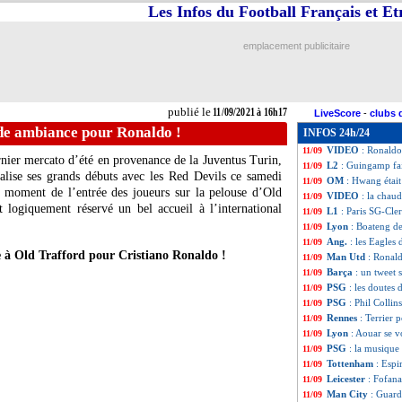
Les Infos du Football Français et E
PSG
: Donnarumm
11/09
L1
: Paris SG 4-0
11/09
VIDEO
: Okereke
11/09
emplacement publicitaire
Atletico
: Griezm
11/09
Ang.
: Arsenal ga
11/09
Ang.
: CR7 brille
11/09
VIDEO
: Mbappé 
11/09
publié le
11/09/2021 à 16h17
LiveScore
-
clubs 
All.
: Håland por
11/09
de ambiance pour Ronaldo !
INFOS 24h/24
Palace
: Edouard 
11/09
VIDEO
: Ronald
11/09
nier mercato d’été en provenance de la Juventus Turin,
L2
: Guingamp fai
11/09
éalise ses grands débuts avec les Red Devils ce samedi
OM
: Hwang était 
11/09
 moment de l’entrée des joueurs sur la pelouse d’Old
VIDEO
: la chau
11/09
 logiquement réservé un bel accueil à l’international
L1
: Paris SG-Cle
11/09
Lyon
: Boateng de
11/09
Ang.
: les Eagles 
11/09
à Old Trafford pour Cristiano Ronaldo !
Man Utd
: Ronald
11/09
Barça
: un tweet 
11/09
PSG
: les doutes
11/09
PSG
: Phil Collin
11/09
Rennes
: Terrier 
11/09
Lyon
: Aouar se vo
11/09
PSG
: la musique
11/09
Tottenham
: Esp
11/09
Leicester
: Fofan
11/09
Man City
: Guard
11/09