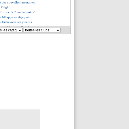
e des nouvelles rassurantes
e Fulgini
7, Ibra n'a "rien de moins"
de Mbappé est déjà prêt
 triche avec ses joueurs !
nce d'Allegri sur Ronaldo
foncé par son frère
victime de racisme
 attendait beaucoup plus
es du ven. 10 septembre 2021
es du jeu. 9 septembre 2021