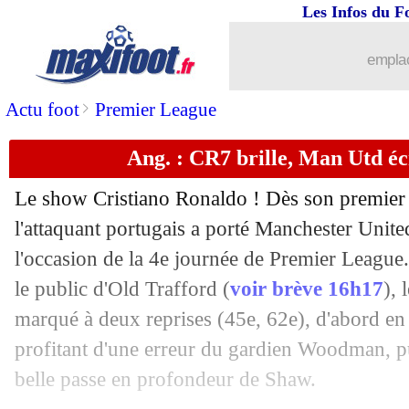
Les Infos du F
11/09
VIDEO
: le sublime but de Lukaku !
emplac
11/09
PSG
: les sifflets, Pochettino défend
>
Actu foot
Premier League
11/09
L2
: le classement provisoire
Ang. : CR7 brille, Man Utd éc
11/09
L2
: les résultats de la soirée
Le show Cristiano Ronaldo ! Dès son premier
11/09
Man Utd
: Ronaldo sur un nuage
l'attaquant portugais a porté Manchester Unite
l'occasion de la 4e journée de Premier League.
11/09
All.
: le Bayern domine le choc contre
le public d'Old Trafford (
voir brève 16h17
), 
marqué à deux reprises (45e, 62e), d'abord en
11/09
Ang.
: Lukaku encore buteur, Chelsea
profitant d'une erreur du gardien Woodman, pu
belle passe en profondeur de Shaw.
11/09
L1
: Monaco-Marseille, les compos