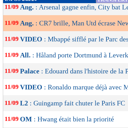
de
11/09
Ang.
: Arsenal gagne enfin, City bat L
lecture
11/09
Ang.
: CR7 brille, Man Utd écrase New
OK
11/09
VIDEO
: Mbappé sifflé par le Parc de
11/09
All.
: Håland porte Dortmund à Leverk
11/09
Palace
: Edouard dans l'histoire de la 
11/09
VIDEO
: Ronaldo marque déjà avec 
11/09
L2
: Guingamp fait chuter le Paris FC
11/09
OM
: Hwang était bien la priorité