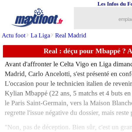
Les Infos du F
11/09
Monaco
: Aguilar veut retenir les leço
emplac
11/09
OM
: le héros Dieng savoure
>
>
Actu foot
La Liga
Real Madrid
11/09
L1
: Monaco 0-2 Marseille (fini)
Real : déçu pour Mbappé ? A
11/09
Ita.
: la Fiorentina surprend l'Atalanta
Avant d'affronter le Celta Vigo en Liga dimanc
11/09
Clermont
: Pascal Gastien déplore de 
Madrid, Carlo Ancelotti, s'est présenté en con
L'occasion pour le technicien italien de reveni
11/09
Flamengo
: David Luiz, c'est signé (of
Kylian Mbappé (22 ans, 5 matchs et 4 buts en 
le Paris Saint-Germain, vers la Maison Blanche
11/09
Man Utd
: Solskjaer s'enflamme pour
regrette l'issue négative du dossier, mais reste p
11/09
VIDEO
: le sublime but de Lukaku !
"Non, pas de déception. Bien sûr, c'est un grand