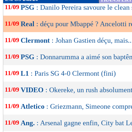
de
11/09
PSG
: Danilo Pereira savoure le clean
lecture
11/09
Real
: déçu pour Mbappé ? Ancelotti 
OK
11/09
Clermont
: Johan Gastien déçu, mais..
11/09
PSG
: Donnarumma a aimé son baptê
11/09
L1
: Paris SG 4-0 Clermont (fini)
11/09
VIDEO
: Okereke, un rush absolument
11/09
Atletico
: Griezmann, Simeone compre
11/09
Ang.
: Arsenal gagne enfin, City bat L