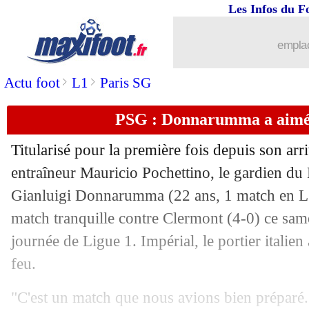
Les Infos du F
11/09
L1
: Monaco 0-2 Marseille (fini)
emplac
11/09
Ita.
: la Fiorentina surprend l'Atalanta
>
>
Actu foot
L1
Paris SG
11/09
Clermont
: Pascal Gastien déplore de 
PSG : Donnarumma a aimé
11/09
Flamengo
: David Luiz, c'est signé (of
Titularisé pour la première fois depuis son arri
11/09
Man Utd
: Solskjaer s'enflamme pour
entraîneur Mauricio Pochettino, le gardien du
Gianluigi Donnarumma (22 ans, 1 match en L1
11/09
VIDEO
: le sublime but de Lukaku !
match tranquille contre Clermont (4-0) ce same
journée de Ligue 1. Impérial, le portier italie
11/09
PSG
: les sifflets, Pochettino défend
feu.
11/09
L2
: le classement provisoire
"C'est un match que nous avions bien préparé