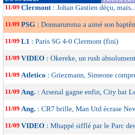
de
11/09
Clermont
: Johan Gastien déçu, mais..
lecture
11/09
PSG
: Donnarumma a aimé son baptê
OK
11/09
L1
: Paris SG 4-0 Clermont (fini)
11/09
VIDEO
: Okereke, un rush absolument
11/09
Atletico
: Griezmann, Simeone compre
11/09
Ang.
: Arsenal gagne enfin, City bat L
11/09
Ang.
: CR7 brille, Man Utd écrase New
11/09
VIDEO
: Mbappé sifflé par le Parc de