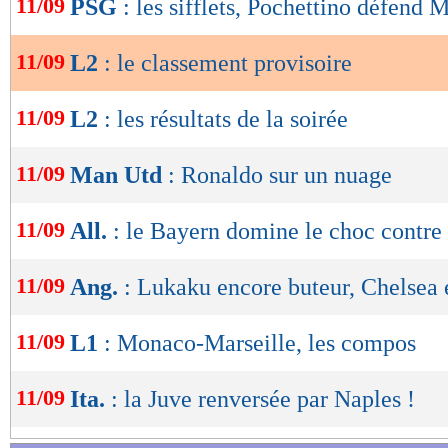
11/09
PSG
: les sifflets, Pochettino défend
de
lecture
11/09
L2
: le classement provisoire
Lu 11.419 fois
- Alexis Goudlijian
OK
11/09
L2
: les résultats de la soirée
11/09
Man Utd
: Ronaldo sur un nuage
11/09
All.
: le Bayern domine le choc contre
11/09
Ang.
: Lukaku encore buteur, Chelsea
11/09
L1
: Monaco-Marseille, les compos
11/09
Ita.
: la Juve renversée par Naples !