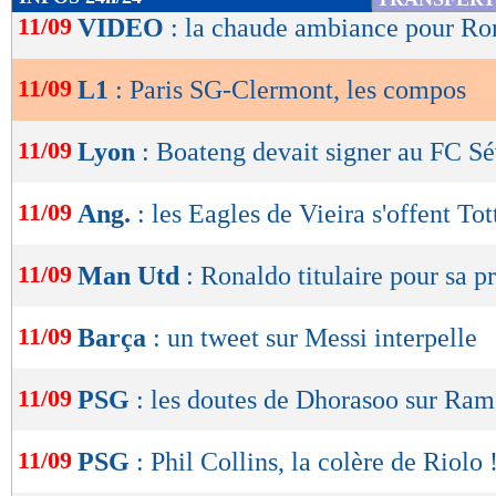
14/08
Vict.
4-2
2,40
de
11/09
- 2,25
VIDEO
: la chaude ambiance pour Ro
07/08
Vict.
1-2
lecture
01/08
Déf.
1-0
buts
encaissés/match
1,20
11/09
L1
: Paris SG-Clermont, les compos
- 1,25
OK
statistiques toutes compétitions con
Lu 17.982 fois
- Damien Da Silva 
11/09
Lyon
: Boateng devait signer au FC Sé
11/09
Ang.
: les Eagles de Vieira s'offent To
11/09
Man Utd
: Ronaldo titulaire pour sa p
11/09
Barça
: un tweet sur Messi interpelle
11/09
PSG
: les doutes de Dhorasoo sur Ram
11/09
PSG
: Phil Collins, la colère de Riolo 