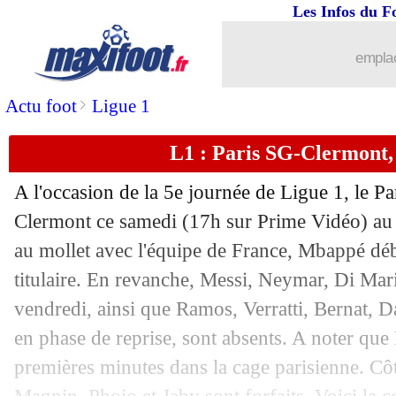
Les Infos du F
11/09
Ita.
: la Juve renversée par Naples !
emplac
11/09
PSG
: Danilo Pereira savoure le clean
>
Actu foot
Ligue 1
11/09
Real
: déçu pour Mbappé ? Ancelotti 
L1 : Paris SG-Clermont,
11/09
Clermont
: Johan Gastien déçu, mais..
A l'occasion de la 5e journée de Ligue 1, le P
11/09
PSG
: Donnarumma a aimé son baptê
Clermont ce samedi (17h sur Prime Vidéo) au 
au mollet avec l'équipe de France, Mbappé dé
11/09
L1
: Paris SG 4-0 Clermont (fini)
titulaire. En revanche, Messi, Neymar, Di Maria
vendredi, ainsi que Ramos, Verratti, Bernat, 
11/09
VIDEO
: Okereke, un rush absolument
en phase de reprise, sont absents. A noter q
premières minutes dans la cage parisienne. Cô
11/09
Atletico
: Griezmann, Simeone compre