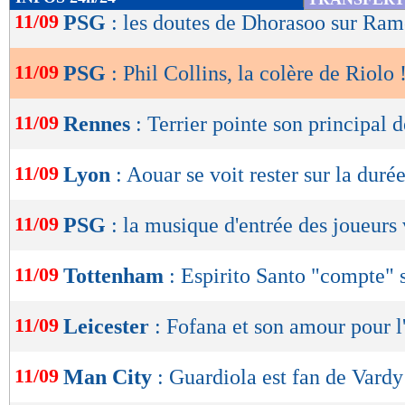
de
11/09
PSG
: les doutes de Dhorasoo sur Ram
lecture
11/09
PSG
: Phil Collins, la colère de Riolo 
OK
11/09
Rennes
: Terrier pointe son principal 
11/09
Lyon
: Aouar se voit rester sur la duré
11/09
PSG
: la musique d'entrée des joueurs
11/09
Tottenham
: Espirito Santo "compte"
11/09
Leicester
: Fofana et son amour pour 
11/09
Man City
: Guardiola est fan de Vardy