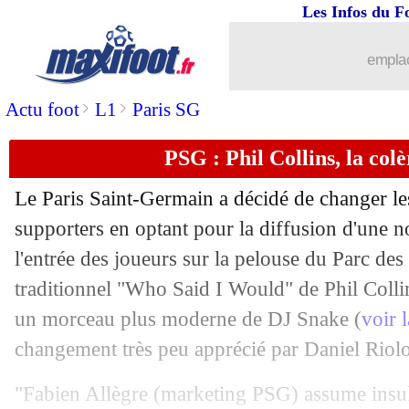
Les Infos du F
11/09
VIDEO
: Okereke, un rush absolument
emplac
11/09
Atletico
: Griezmann, Simeone compre
>
>
Actu foot
L1
Paris SG
11/09
Ang.
: Arsenal gagne enfin, City bat L
PSG : Phil Collins, la colè
11/09
Ang.
: CR7 brille, Man Utd écrase New
Le Paris Saint-Germain a décidé de changer le
11/09
VIDEO
: Mbappé sifflé par le Parc de
supporters en optant pour la diffusion d'une 
l'entrée des joueurs sur la pelouse du Parc des 
11/09
All.
: Håland porte Dortmund à Leverk
traditionnel "Who Said I Would" de Phil Colli
un morceau plus moderne de DJ Snake (
voir 
11/09
Palace
: Edouard dans l'histoire de la 
changement très peu apprécié par Daniel Riolo
11/09
VIDEO
: Ronaldo marque déjà avec 
"Fabien Allègre (marketing PSG) assume insul