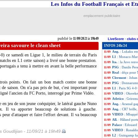
Les Infos du Football Français et E
Clermont
: Pasca
11/09
Flamengo
: David
11/09
Man Utd
: Solsk
11/09
emplacement publicitaire
VIDEO
: le subl
11/09
PSG
: les siffle
11/09
L2
: le classement
11/09
L2
: les résultats 
11/09
publié le
11/09/2021 à 19h49
LiveScore
-
clubs 
Man Utd
: Ronal
11/09
eira savoure le clean sheet
INFOS 24h/24
All.
: le Bayern d
11/09
Ang.
: Lukaku en
11/09
-0) ce samedi en Ligue 1, le milieu de terrain du Paris
L1
: Monaco-Mars
11/09
atchs en L1 cette saison) a livré une bonne prestation.
Ita.
: la Juve renv
11/09
l portugais a tenu à mettre en avant la belle performance
PSG
: Danilo Pere
11/09
Real
: déçu pour
11/09
Clermont
: Johan
11/09
 trois points. On fait un bon match contre une bonne
PSG
: Donnarumm
11/09
de saison. On n'a pas pris de but, c'est important pour
L1
: Paris SG 4-0
11/09
igné l'ancien du FC Porto, interrogé par Prime Vidéo.
VIDEO
: Okereke
11/09
Atletico
: Griezm
11/09
e en jeu de son jeune coéquipier, le latéral gauche Nuno
Ang.
: Arsenal ga
11/09
ux. Il va apporter beaucoup de solutions à gauche.
Ang.
: CR7 brille
11/09
 peur d'attaquer et faire l'effort devant. Il va beaucoup
VIDEO
: Mbappé 
11/09
All.
: Håland por
11/09
Palace
: Edouard 
11/09
VIDEO
: Ronald
11/09
is Goudlijian - 11/09/21 à 19h49
L2
: Guingamp fai
11/09