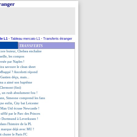
tranger
l Gastien déplore de la naïveté
 Luiz, c'est signé (officiel)
jaer s'enflamme pour Ronaldo
ime but de Lukaku !
ts, Pochettino défend Mbappé
 provisoire
de la soirée
de L1
-
Tableau mercato L1
-
Transferts étranger
do sur un nuage
TRANSFERTS
omine le choc contre Leipzig
core buteur, Chelsea enchaîne
eille, les compos
ersée par Naples !
ira savoure le clean sheet
 Mbappé ? Ancelotti répond
 Gastien déçu, mais...
a a aimé son baptême
 Clermont (fini)
, un rush absolument fou !
ann, Simeone comprend les fans
gne enfin, City bat Leicester
, Man Utd écrase Newcastle !
sifflé par le Parc des Princes
te Dortmund à Leverkusen !
dans l'histoire de la PL
o marque déjà avec MU !
t chuter le Paris FC