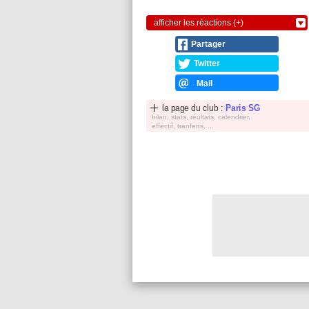
afficher les réactions (+)
Partager
Twitter
Mail
la page du club :
Paris SG
bilan, stats, réultats, calendrier,
effectif, tranferts, ...