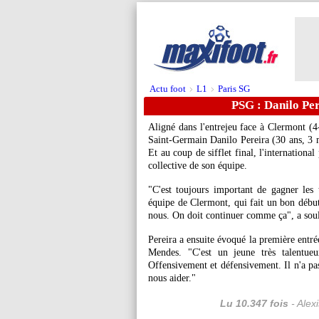
Actu foot
L1
Paris SG
>
>
PSG : Danilo Per
Aligné dans l'entrejeu face à Clermont (4
Saint-Germain Danilo Pereira (30 ans, 3 m
Et au coup de sifflet final, l'internationa
collective de son équipe.
"C'est toujours important de gagner les
équipe de Clermont, qui fait un bon début 
nous. On doit continuer comme ça", a soul
Pereira a ensuite évoqué la première entré
Mendes. "C'est un jeune très talentue
Offensivement et défensivement. Il n'a pas
nous aider."
Lu 10.347 fois
- Alex