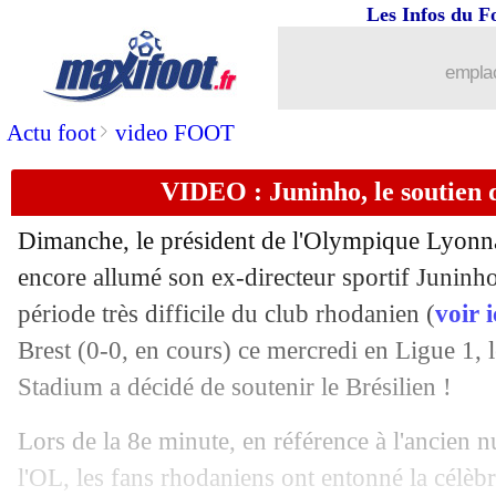
Les Infos du F
...
Liste des brèves du jeu. 2 février 2023
emplac
01/02
PSG
: Galtier donne des nouvelles d
>
Actu foot
video FOOT
01/02
PSG
: Mbappé incertain contre le Bay
VIDEO : Juninho, le soutien 
01/02
Brest
: Honorat lucide après le nul
Dimanche, le président de l'Olympique Lyonn
01/02
Lyon
: la frustration de Caqueret
encore allumé son ex-directeur sportif Juninho
période très difficile du club rhodanien (
voir i
01/02
Chelsea
: les premiers mots de Fernan
Brest (0-0, en cours) ce mercredi en Ligue 1,
Stadium a décidé de soutenir le Brésilien !
01/02
Roma
: Zaniolo prend la parole
Lors de la 8e minute, en référence à l'ancien 
01/02
Esp.
: le Barça creuse l'écart
l'OL, les fans rhodaniens ont entonné la célèb