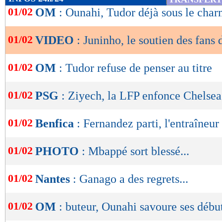
de
01/02
OM
: Ounahi, Tudor déjà sous le cha
lecture
01/02
VIDEO
: Juninho, le soutien des fans 
OK
01/02
OM
: Tudor refuse de penser au titre
01/02
PSG
: Ziyech, la LFP enfonce Chelsea
01/02
Benfica
: Fernandez parti, l'entraîneu
01/02
PHOTO
: Mbappé sort blessé...
01/02
Nantes
: Ganago a des regrets...
01/02
OM
: buteur, Ounahi savoure ses débu