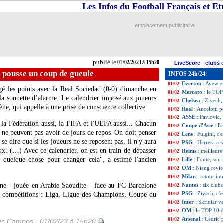
Les Infos du Football Français et E
L1
: Toulouse-Tr
01/02
L1
: Lille-Clermo
01/02
L1
: Angers-AC A
01/02
emplacement publicitaire
L1
: Nantes-Marse
01/02
Metz
: Traoré res
01/02
Man City
: le pr
01/02
Le Havre
: un vé
01/02
publié le
01/02/2023 à 15h20
LiveScore
-
clubs 
Lyon
: Da Silva ve
01/02
i pousse un coup de gueule
INFOS 24h/24
Lyon
: un rêve po
01/02
Everton
: Ayew e
01/02
gé les points avec la Real Sociedad (0-0) dimanche en
Mercato
: le TOP
01/02
 la sonnette d’alarme. Le calendrier imposé aux joueurs
Chelsea
: Ziyech,
01/02
lène, qui appelle à une prise de conscience collective.
Real
: Ancelotti 
01/02
ASSE
: Pavlovic,
01/02
 la Fédération aussi, la FIFA et l'UEFA aussi... Chacun
Coupe d'Asie
: l
01/02
urs ne peuvent pas avoir de jours de repos. On doit penser
Lens
: Fulgini, c'
01/02
 se dire que si les joueurs ne se reposent pas, il n'y aura
PSG
: Herrera res
01/02
ieux. (…) Avec ce calendrier, on est en train de dépasser
Reims
: meilleure
01/02
e quelque chose pour changer cela", a estimé l'ancien
Lille
: Fonte, son 
01/02
OM
: Niang revie
01/02
Milan
: retour i
01/02
ne - jouée en Arabie Saoudite - face au FC Barcelone
Nantes
: six club
01/02
PSG
: Ziyech, c'e
les compétitions : Liga, Ligue des Champions, Coupe du
01/02
Inter
: Skriniar v
01/02
OM
: le TOP 10 d
01/02
Arsenal
: Cedric 
01/02
les Campos - 01/02/23 à 15h20