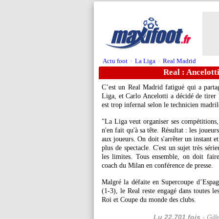
Actu foot
La Liga
Real Madrid
>
>
Real : Ancelott
C’est un Real Madrid fatigué qui a parta
Liga, et Carlo Ancelotti a décidé de tirer
est trop infernal selon le technicien madri
"La Liga veut organiser ses compétitions,
n'en fait qu'à sa tête. Résultat : les joue
aux joueurs. On doit s'arrêter un instant et
plus de spectacle. C'est un sujet très sér
les limites. Tous ensemble, on doit fair
coach du Milan en conférence de presse.
Malgré la défaite en Supercoupe d’Espag
(1-3), le Real reste engagé dans toutes 
Roi et Coupe du monde des clubs.
Lu 22.701 fois
- Gil