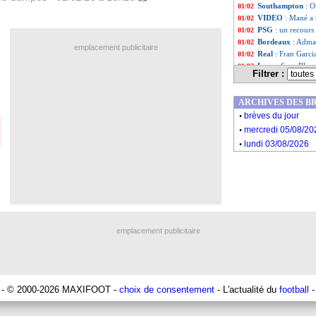
Southampton
: O
01/02
VIDEO
: Mané a 
01/02
PSG
: un recour
01/02
Bordeaux
: Adma
01/02
emplacement publicitaire
Real
: Fran Garci
01/02
Lyon
: Sarr, Blanc
01/02
Filtrer :
Rennes
: le Maroc
01/02
Benfica
: Fernand
01/02
ARCHIVES DES B
Rennes
: Suleman
01/02
.
Bayern
: Sabitzer
01/02
brèves du jour
.
PSG
: Herrera a 
01/02
mercredi 05/08/20
Leicester
: Soutta
01/02
.
lundi 03/08/2026
Brest
: Slimani à 
01/02
PSG
: Ziyech, un
01/02
PSG
: un prêt de
01/02
PSG
: Navas prêt
01/02
PSG
: le deal po
01/02
Newcastle
: Shel
01/02
Auxerre
: Siriki 
01/02
emplacement publicitaire
ASSE
: l'ancien 
01/02
Liste des brèv
...
Liste des brèv
...
- © 2000-2026 MAXIFOOT -
choix de consentement
- L'actualité du
football
-