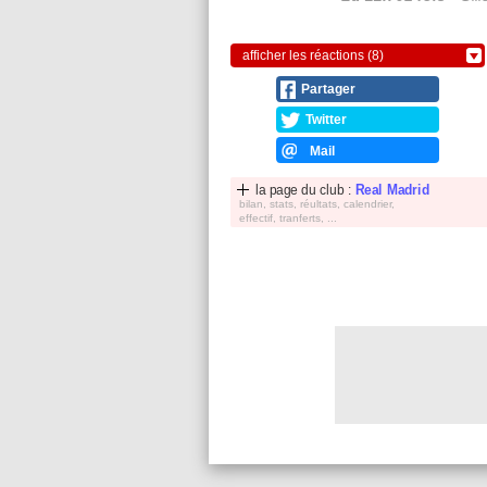
afficher les réactions (8)
Partager
Twitter
Mail
la page du club :
Real Madrid
bilan, stats, réultats, calendrier,
effectif, tranferts, ...