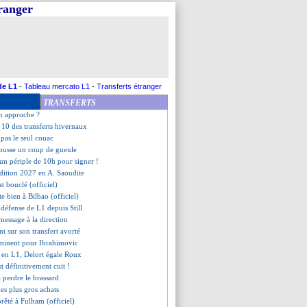
tranger
oyes, les compos
nt, les compos
jaccio, les compos
ille, les compos
te à Wolverhampton (officiel)
ix d'Håland, selon son agente
ritable rythme de champion
de L1
-
Tableau mercato L1
-
Transferts étranger
rs l'Australie
TRANSFERTS
ur Jeffinho
n approche ?
 10 des transferts hivernaux
 pas le seul couac
pousse un coup de gueule
 un périple de 10h pour signer !
'édition 2027 en A. Saoudite
est bouclé (officiel)
te bien à Bilbao (officiel)
 défense de L1 depuis Still
message à la direction
nt sur son transfert avorté
mminent pour Ibrahimovic
s en L1, Delort égale Roux
st définitivement cuit !
a perdre le brassard
es plus gros achats
prêté à Fulham (officiel)