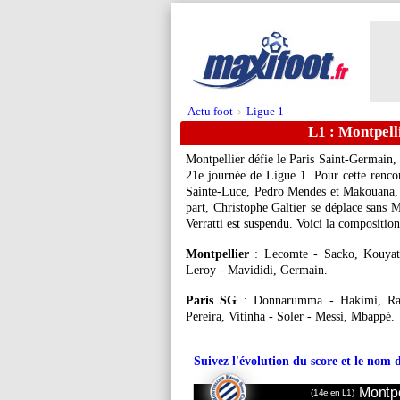
Actu foot
Ligue 1
>
L1 : Montpell
Montpellier défie le Paris Saint-Germain, 
21e journée de Ligue 1. Pour cette rencon
Sainte-Luce, Pedro Mendes et Makouana, b
part, Christophe Galtier se déplace sans 
Verratti est suspendu. Voici la compositio
Montpellier
: Lecomte - Sacko, Kouyaté,
Leroy - Mavididi, Germain.
Paris SG
: Donnarumma - Hakimi, Ram
Pereira, Vitinha - Soler - Messi, Mbappé.
Suivez l'évolution du score et le nom 
Montpe
(14e en L1)