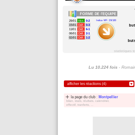
FORME
DE l'EQUIPE
29/01
Vict.
0-2
Indice MF: 29/100
bu
15/01
Déf.
0-3
11/01
Déf.
6-1
06/01
Déf.
2-1
02/01
Déf.
1-2
but
statistiques 
Lu 10.224 fois
- Romain
afficher les réactions (4)
la page du club :
Montpellier
bilan, stats, réultats, calendrier,
effectif, tranferts, ...