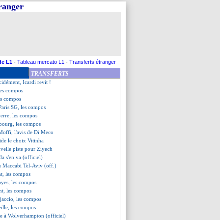
tranger
ez parti, l'entraîneur amer
 sort blessé...
 des regrets...
ahi savoure ses débuts
rmont (fini)
rient (fini)
C Ajaccio (fini)
de L1
-
Tableau mercato L1
-
Transferts étranger
 Troyes (fini)
TRANSFERTS
rseille (fini)
cidément, Icardi revit !
les compos
es compos
Paris SG, les compos
rre, les compos
sbourg, les compos
Moffi, l'avis de Di Meco
ide le choix Vitinha
velle piste pour Ziyech
a s'en va (officiel)
au Maccabi Tel-Aviv (off.)
t, les compos
oyes, les compos
nt, les compos
jaccio, les compos
ille, les compos
te à Wolverhampton (officiel)