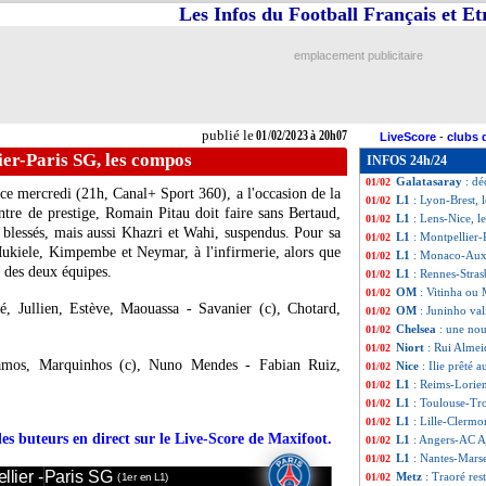
Les Infos du Football Français et E
Benfica
: Fernand
01/02
PHOTO
: Mbappé
01/02
Nantes
: Ganago a
01/02
emplacement publicitaire
OM
: buteur, Oun
01/02
L1
: Lille 0-0 Cle
01/02
L1
: Reims 4-2 Lo
01/02
L1
: Angers 1-2 A
01/02
publié le
01/02/2023 à 20h07
LiveScore
-
clubs 
L1
: Toulouse 4-1
01/02
ier-Paris SG, les compos
INFOS 24h/24
L1
: Nantes 0-2 Ma
01/02
Galatasaray
: dé
01/02
ce mercredi (21h, Canal+ Sport 360), a l'occasion de la
L1
: Lyon-Brest, 
01/02
tre de prestige, Romain Pitau doit faire sans Bertaud,
L1
: Lens-Nice, l
01/02
lessés, mais aussi Khazri et Wahi, suspendus. Pour sa
L1
: Montpellier-
01/02
Mukiele, Kimpembe et Neymar, à l'infirmerie, alors que
L1
: Monaco-Auxe
01/02
n des deux équipes.
L1
: Rennes-Stra
01/02
OM
: Vitinha ou 
01/02
 Jullien, Estève, Maouassa - Savanier (c), Chotard,
OM
: Juninho val
01/02
Chelsea
: une nou
01/02
Niort
: Rui Almeid
01/02
os, Marquinhos (c), Nuno Mendes - Fabian Ruiz,
Nice
: Ilie prêté 
01/02
L1
: Reims-Lorien
01/02
L1
: Toulouse-Tr
01/02
L1
: Lille-Clermo
01/02
des buteurs en direct sur le Live-Score de Maxifoot.
L1
: Angers-AC A
01/02
L1
: Nantes-Marse
01/02
llier -
Paris SG
Metz
: Traoré res
01/02
(1er en L1)