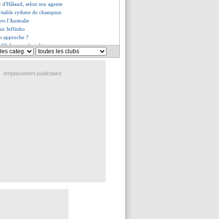
ix d'Håland, selon son agente
ritable rythme de champion
rs l'Australie
ur Jeffinho
n approche ?
 10 des transferts hivernaux
 pas le seul couac
pousse un coup de gueule
 un périple de 10h pour signer !
emplacement publicitaire
'édition 2027 en A. Saoudite
est bouclé (officiel)
te bien à Bilbao (officiel)
 défense de L1 depuis Still
message à la direction
nt sur son transfert avorté
mminent pour Ibrahimovic
s en L1, Delort égale Roux
st définitivement cuit !
a perdre le brassard
es plus gros achats
prêté à Fulham (officiel)
nuachu pour 18 M€ (officiel)
touché le ballon
s à 10h30 pour Ziyech
r Lopes, une histoire improbable
a reviendra en été