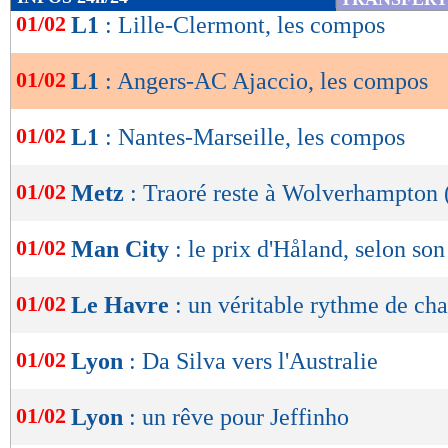
1,77
2,05 -
de
01/02
L1
: Lille-Clermont, les compos
statistiques toutes compétitions con
lecture
Lu 2.736 fois
- Romain Rigaux -
01/02
L1
: Angers-AC Ajaccio, les compos
OK
01/02
L1
: Nantes-Marseille, les compos
01/02
Metz
: Traoré reste à Wolverhampton (
01/02
Man City
: le prix d'Håland, selon so
01/02
Le Havre
: un véritable rythme de c
01/02
Lyon
: Da Silva vers l'Australie
01/02
Lyon
: un rêve pour Jeffinho