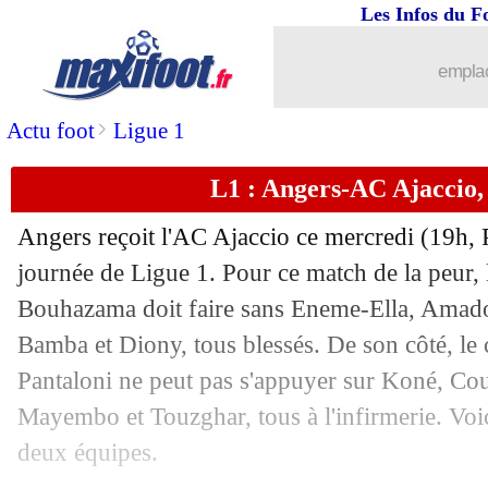
Les Infos du F
01/02
L1
: Angers 1-2 AC Ajaccio (fini)
emplac
01/02
L1
: Toulouse 4-1 Troyes (fini)
>
Actu foot
Ligue 1
01/02
L1
: Nantes 0-2 Marseille (fini)
L1 : Angers-AC Ajaccio,
01/02
Galatasaray
: décidément, Icardi revit
Angers reçoit l'AC Ajaccio ce mercredi (19h, 
01/02
L1
: Lyon-Brest, les compos
journée de Ligue 1. Pour ce match de la peur, 
Bouhazama doit faire sans Eneme-Ella, Amado
01/02
L1
: Lens-Nice, les compos
Bamba et Diony, tous blessés. De son côté, le 
Pantaloni ne peut pas s'appuyer sur Koné, C
01/02
L1
: Montpellier-Paris SG, les compos
Mayembo et Touzghar, tous à l'infirmerie. Voi
deux équipes.
01/02
L1
: Monaco-Auxerre, les compos