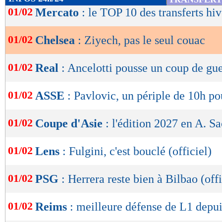
de
01/02
Mercato
: le TOP 10 des transferts hi
lecture
01/02
Chelsea
: Ziyech, pas le seul couac
OK
01/02
Real
: Ancelotti pousse un coup de gu
01/02
ASSE
: Pavlovic, un périple de 10h po
01/02
Coupe d'Asie
: l'édition 2027 en A. S
01/02
Lens
: Fulgini, c'est bouclé (officiel)
01/02
PSG
: Herrera reste bien à Bilbao (offi
01/02
Reims
: meilleure défense de L1 depuis