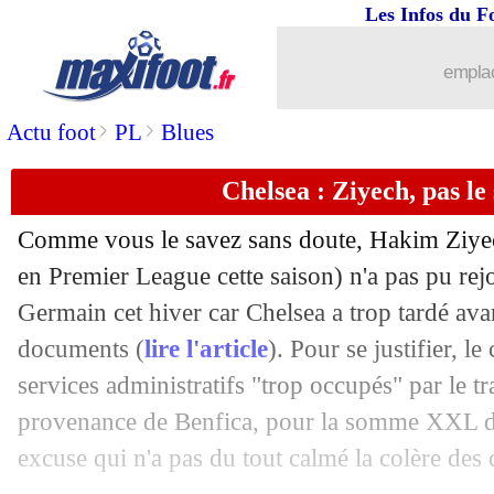
Les Infos du F
01/02
OM
: Vitinha ou Moffi, l'avis de Di 
emplac
01/02
OM
: Juninho valide le choix Vitinha
>
>
Actu foot
PL
Blues
01/02
Chelsea
: une nouvelle piste pour Ziy
Chelsea : Ziyech, pas le
01/02
Niort
: Rui Almeida s'en va (officiel)
Comme vous le savez sans doute, Hakim Ziyec
01/02
Nice
: Ilie prêté au Maccabi Tel-Aviv (
en Premier League cette saison) n'a pas pu rejo
Germain cet hiver car Chelsea a trop tardé ava
01/02
L1
: Reims-Lorient, les compos
documents (
lire l'article
). Pour se justifier, l
services administratifs "trop occupés" par le 
01/02
L1
: Toulouse-Troyes, les compos
provenance de Benfica, pour la somme XXL de
excuse qui n'a pas du tout calmé la colère des d
01/02
L1
: Lille-Clermont, les compos