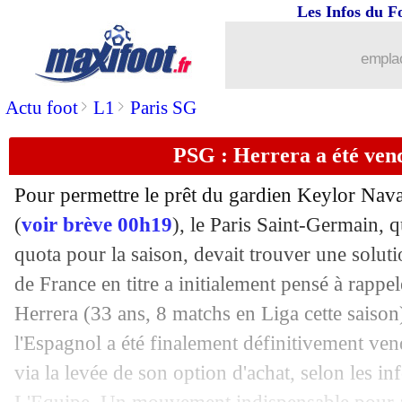
Les Infos du F
01/02
OM
: Niang revient sur son transfert a
emplac
01/02
Milan
: retour imminent pour Ibrahim
>
>
Actu foot
L1
Paris SG
01/02
Nantes
: six clubs en L1, Delort égal
PSG : Herrera a été ven
01/02
PSG
: Ziyech, c'est définitivement cuit
Pour permettre le prêt du gardien Keylor Nav
01/02
Inter
: Skriniar va perdre le brassard
(
voir brève 00h19
), le Paris Saint-Germain, qu
quota pour la saison, devait trouver une solut
01/02
OM
: le TOP 10 des plus gros achats
de France en titre a initialement pensé à rappel
Herrera (33 ans, 8 matchs en Liga cette saison)
01/02
Arsenal
: Cedric prêté à Fulham (offic
l'Espagnol a été finalement définitivement ve
via la levée de son option d'achat, selon les i
01/02
Southampton
: Onuachu pour 18 M€ (o