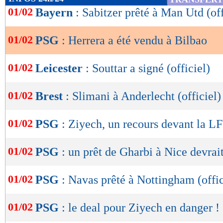
de
01/02
Bayern
: Sabitzer prêté à Man Utd (off
lecture
01/02
PSG
: Herrera a été vendu à Bilbao
OK
01/02
Leicester
: Souttar a signé (officiel)
01/02
Brest
: Slimani à Anderlecht (officiel)
01/02
PSG
: Ziyech, un recours devant la LF
01/02
PSG
: un prêt de Gharbi à Nice devrai
01/02
PSG
: Navas prêté à Nottingham (offic
01/02
PSG
: le deal pour Ziyech en danger !