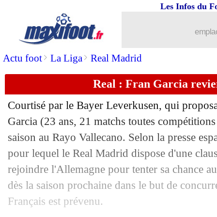
01/02
ASSE
: Pavlovic, un périple de 10h po
Les Infos du F
01/02
Coupe d'Asie
: l'édition 2027 en A. S
emplac
>
>
Actu foot
La Liga
Real Madrid
01/02
Lens
: Fulgini, c'est bouclé (officiel)
Real : Fran Garcia revie
01/02
PSG
: Herrera reste bien à Bilbao (offi
Courtisé par le Bayer Leverkusen, qui proposa
01/02
Reims
: meilleure défense de L1 depuis
Garcia (23 ans, 21 matchs toutes compétitions 
saison au Rayo Vallecano. Selon la presse espa
01/02
Lille
: Fonte, son message à la directi
pour lequel le Real Madrid dispose d'une claus
01/02
OM
: Niang revient sur son transfert a
rejoindre l'Allemagne pour tenter sa chance a
dès la saison prochaine dans le but de concur
01/02
Milan
: retour imminent pour Ibrahim
Français est prévenu.