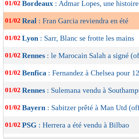
de
01/02
Bordeaux
: Admar Lopes, une histoir
lecture
01/02
Real
: Fran Garcia reviendra en été
OK
01/02
Lyon
: Sarr, Blanc se frotte les mains
01/02
Rennes
: le Marocain Salah a signé (of
01/02
Benfica
: Fernandez à Chelsea pour 12
01/02
Rennes
: Sulemana vendu à Southampt
01/02
Bayern
: Sabitzer prêté à Man Utd (off
01/02
PSG
: Herrera a été vendu à Bilbao