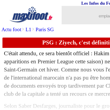
Les Infos du F
01/02
Man City
: le prix d'Håland, selon so
emplac
01/02
Le Havre
: un véritable rythme de c
>
>
Actu foot
L1
Paris SG
01/02
Lyon
: Da Silva vers l'Australie
PSG : Ziyech, c'est définit
01/02
Lyon
: un rêve pour Jeffinho
C'était attendu, ce sera bientôt officiel : Haki
01/02
Everton
: Ayew en approche ?
apparitions en Premier League cette saison) ne 
Saint-Germain cet hiver. Comme nous vous l'ex
01/02
Mercato
: le TOP 10 des transferts hi
de l'international marocain n'a pas pu être ho
de documents envoyés trop tardivement par Ch
01/02
Chelsea
: Ziyech, pas le seul couac
club de la capitale a tenté un recours ce mercre
01/02
Real
: Ancelotti pousse un coup de gu
Selon Saber Desfarges, journaliste pour le g