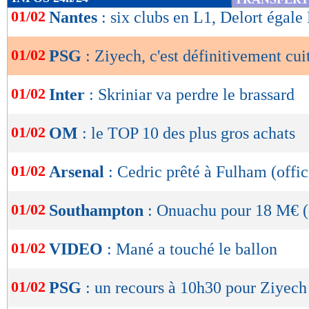
de
01/02
Nantes
: six clubs en L1, Delort égal
lecture
01/02
PSG
: Ziyech, c'est définitivement cuit
OK
01/02
Inter
: Skriniar va perdre le brassard
01/02
OM
: le TOP 10 des plus gros achats
01/02
Arsenal
: Cedric prêté à Fulham (offic
01/02
Southampton
: Onuachu pour 18 M€ (o
01/02
VIDEO
: Mané a touché le ballon
01/02
PSG
: un recours à 10h30 pour Ziyech