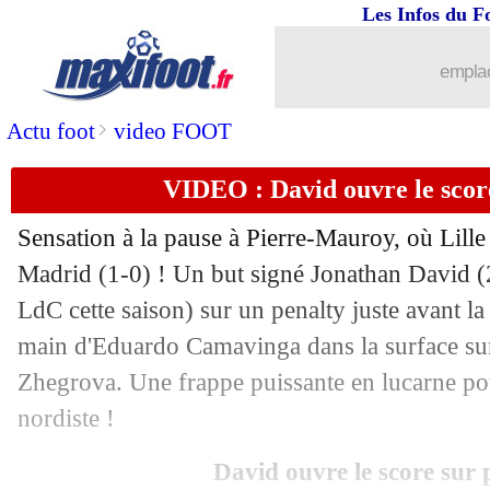
Les Infos du F
...
brèves d'AUJOURD'HUI ( 6 août 202
emplac
...
Liste des brèves du jeu. 3 octobre 202
>
Actu foot
video FOOT
02/10
LdC
: un départ hors normes pour la F
VIDEO : David ouvre le score
02/10
LdC
: le classement des buteurs
Sensation à la pause à Pierre-Mauroy, où Lill
02/10
OM
: Benatia prend 3 matchs !
Madrid (1-0) ! Un but signé Jonathan
David
(
LdC cette saison) sur un penalty juste avant la
02/10
Lille
: David, meilleur buteur du LOS
main d'Eduardo Camavinga dans la surface su
Zhegrova. Une frappe puissante en lucarne pou
02/10
Lille
: battre le Real, rare pour les Fra
nordiste !
02/10
Lille
: Genesio félicite ses joueurs
David ouvre le score sur 