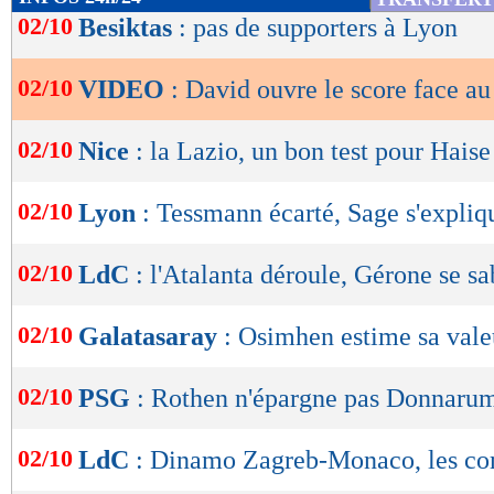
de
02/10
Besiktas
: pas de supporters à Lyon
lecture
02/10
VIDEO
: David ouvre le score face au
OK
02/10
Nice
: la Lazio, un bon test pour Haise
02/10
Lyon
: Tessmann écarté, Sage s'expliq
02/10
LdC
: l'Atalanta déroule, Gérone se s
02/10
Galatasaray
: Osimhen estime sa vale
02/10
PSG
: Rothen n'épargne pas Donnar
02/10
LdC
: Dinamo Zagreb-Monaco, les c