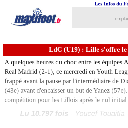
Besiktas
: pas de supporters à Lyon
Les Infos du F
02/10
VIDEO
: David ouvre le score face au
emplac
02/10
Nice
: la Lazio, un bon test pour Haise
02/10
Lyon
: Tessmann écarté, Sage s'expliq
LdC (U19) : Lille s'offre l
A quelques heures du choc entre les équipes A, 
02/10
LdC
: l'Atalanta déroule, Gérone se s
Real Madrid (2-1), ce mercredi en Youth Leagu
02/10
Galatasaray
: Osimhen estime sa vale
frappé avant la pause par l'intermédiaire de D
(43e) avant d'encaisser un but de Yanez (57e)
02/10
PSG
: Rothen n'épargne pas Donnar
compétition pour les Lillois après le nul initial
02/10
LdC
: Dinamo Zagreb-Monaco, les c
Lu 10.797 fois
- Youcef Touaitia 
02/10