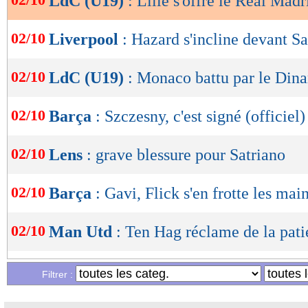
LdC (U19)
: Lille s'offre le Real Madr
OK
02/10
Liverpool
: Hazard s'incline devant S
02/10
LdC (U19)
: Monaco battu par le Di
02/10
Barça
: Szczesny, c'est signé (officiel)
02/10
Lens
: grave blessure pour Satriano
02/10
Barça
: Gavi, Flick s'en frotte les mai
02/10
Man Utd
: Ten Hag réclame de la pat
02/10
PSG
: une panne historique en C1
Filtrer :
02/10