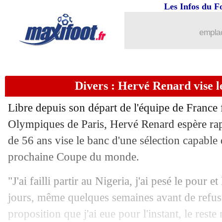
02/10
Arsenal
: Saka et Pirès réconciliés
Les Infos du F
02/10
Chelsea
: Maresca encourage Mudryk
emplac
02/10
LdC (U19)
: Lille s'offre le Real Madr
Divers : Hervé Renard vise 
02/10
Liverpool
: Hazard s'incline devant S
Libre depuis son départ de l'équipe de France
02/10
LdC (U19)
: Monaco battu par le Di
Olympiques de Paris, Hervé Renard espère ra
de 56 ans vise le banc d'une sélection capable 
02/10
Barça
: Szczesny, c'est signé (officiel)
prochaine Coupe du monde.
02/10
Lens
: grave blessure pour Satriano
"J'ai failli partir au Nigeria, j'ai pesé le pour 
jours, même quelques semaines avant de refuser
02/10
Barça
: Gavi, Flick s'en frotte les mai
proposition que j'ai eue pour l'instant, le rest