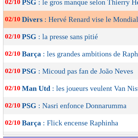
02/10
PSG
: le gros manque selon Thierry H
de
lecture
02/10
Divers
: Hervé Renard vise le Mondia
OK
02/10
PSG
: la presse sans pitié
02/10
Barça
: les grandes ambitions de Rap
02/10
PSG
: Micoud pas fan de João Neves
02/10
Man Utd
: les joueurs veulent Van Nis
02/10
PSG
: Nasri enfonce Donnarumma
02/10
Barça
: Flick encense Raphinha