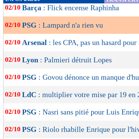
de
02/10
Barça
: Flick encense Raphinha
lecture
02/10
PSG
: Lampard n'a rien vu
OK
02/10
Arsenal
: les CPA, pas un hasard pour
02/10
Lyon
: Palmieri détruit Lopes
02/10
PSG
: Govou dénonce un manque d'hu
02/10
LdC
: multiplier votre mise par 19 en
02/10
PSG
: Nasri sans pitié pour Luis Enri
02/10
PSG
: Riolo rhabille Enrique pour l'hi