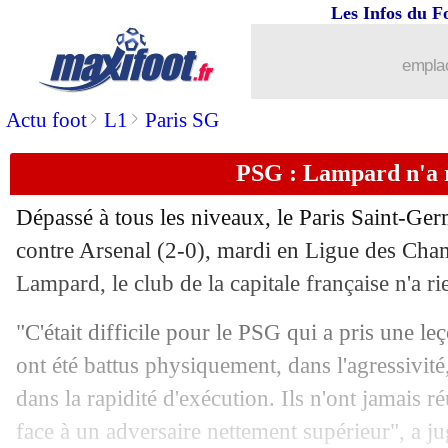
Les Infos du F
02/10
Barça
: Gavi, Flick s'en frotte les mai
emplac
02/10
Man Utd
: Ten Hag réclame de la pat
>
>
Actu foot
L1
Paris SG
02/10
PSG
: une panne historique en C1
PSG : Lampard n'a 
02/10
Sénégal
: c'est fini pour A. Cissé (offic
Dépassé à tous les niveaux, le Paris Saint-Ge
02/10
PSG
: Zaïre-Emery a eu son bac
contre Arsenal (2-0), mardi en Ligue des Ch
Lampard, le club de la capitale française n'a r
02/10
PSG
: Dembélé, le grand regret de Ri
"C'était difficile pour le PSG qui a pris une leç
02/10
EdF
: Domenech amer pour Griezman
ont été battus physiquement, dans l'agressivité,
dans la rapidité d'exécution. Ils n'ont jamais r
02/10
Man Utd
: les grandes annonces de T
face à un adversaire nettement supérieur", a ju