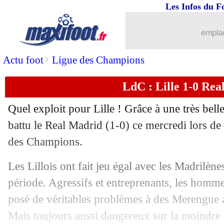
Les Infos du F
emplac
>
Actu foot
Ligue des Champions
LdC : Lille 1-0 Real
...
brèves d'AUJOURD'HUI ( 8 août 202
Quel exploit pour Lille ! Grâce à une très bel
...
Liste des brèves du jeu. 3 octobre 202
battu le Real Madrid (1-0) ce mercredi lors de
des Champions.
02/10
LdC
: un départ hors normes pour la F
Les Lillois ont fait jeu égal avec les Madrilèn
02/10
LdC
: le classement des buteurs
période. Agressifs et entreprenants, les hom
posé de véritables problèmes à des Merengue a
02/10
OM
: Benatia prend 3 matchs !
Mais toujours aussi dangereux sur la moindre 