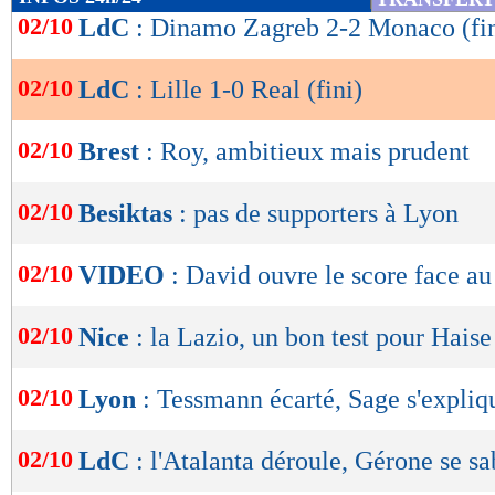
de
02/10
LdC
: Dinamo Zagreb 2-2 Monaco (fin
laissé le ballon à leurs adversaires. Zhegrova 
lecture
occasion de faire le break sur une frappe enrou
02/10
LdC
: Lille 1-0 Real (fini)
OK
poteau opposé. Dans le second acte, le Real a 
la 85e minute pour véritablement inquiéter 
02/10
Brest
: Roy, ambitieux mais prudent
Chevalier de faire à nouveau parler son talent
02/10
Besiktas
: pas de supporters à Lyon
Bellingham, après un sauvetage de Santos sur s
Rüdiger, puis une nouvelle tête à bout portant 
02/10
VIDEO
: David ouvre le score face au
était infranchissable ce soir !
02/10
Nice
: la Lazio, un bon test pour Haise
Résultats Ligue des Ch
02/10
Lyon
: Tessmann écarté, Sage s'expliq
Lille
Rea
-
02/10
LdC
: l'Atalanta déroule, Gérone se s