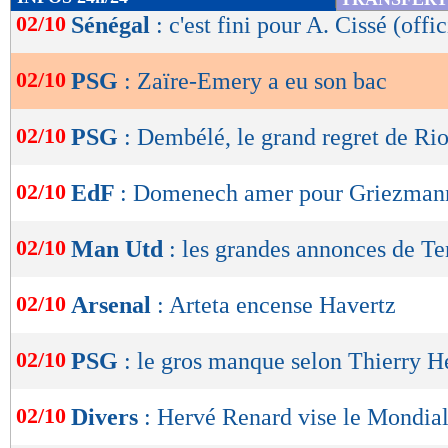
de
02/10
Sénégal
: c'est fini pour A. Cissé (offic
lecture
02/10
PSG
: Zaïre-Emery a eu son bac
OK
02/10
PSG
: Dembélé, le grand regret de Ri
02/10
EdF
: Domenech amer pour Griezman
02/10
Man Utd
: les grandes annonces de T
02/10
Arsenal
: Arteta encense Havertz
02/10
PSG
: le gros manque selon Thierry H
02/10
Divers
: Hervé Renard vise le Mondia