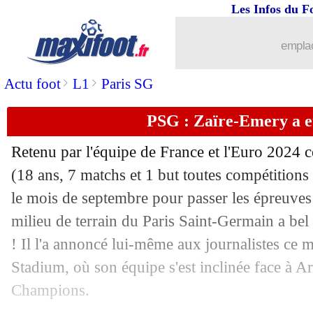
Les Infos du F
02/10
LdC
: Lille-Real, les compos
emplac
02/10
Lyon
: Sage réagit à la sortie de Lopes
>
>
Actu foot
L1
Paris SG
02/10
PSG
: ce qui a provoqué la sanction 
PSG : Zaïre-Emery a e
02/10
Argentine
: 3 Marseillais et 1 Lyonna
Retenu par l'équipe de France et l'Euro 2024 
02/10
PSG
: Dembélé de retour face à Nice
(18 ans, 7 matchs et 1 but toutes compétitions 
le mois de septembre pour passer les épreuves 
02/10
Nantes
: Castelletto envoyé en réserve
milieu de terrain du Paris Saint-Germain a bel
! Il l'a annoncé lui-même aux journalistes ce m
02/10
Arsenal
: Saka et Pirès réconciliés
Stadium, où son équipe s'est inclinée face à A
Champions.
02/10
Chelsea
: Maresca encourage Mudryk