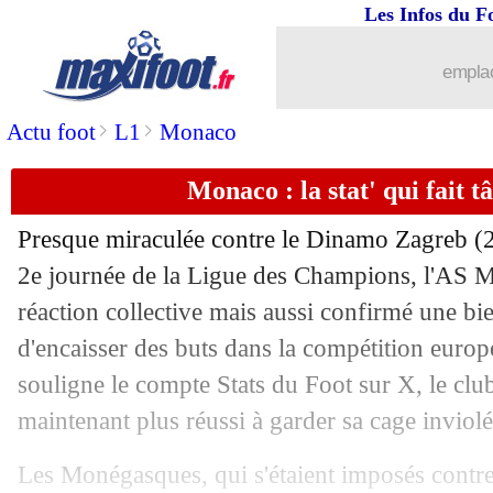
Les Infos du F
emplac
>
>
Actu foot
L1
Monaco
Monaco : la stat' qui fait t
Presque miraculée contre le Dinamo Zagreb (2-
2e journée de la Ligue des Champions, l'AS M
réaction collective mais aussi confirmé une bi
d'encaisser des buts dans la compétition euro
souligne le compte Stats du Foot sur X, le club
maintenant plus réussi à garder sa cage inviol
Les Monégasques, qui s'étaient imposés contre