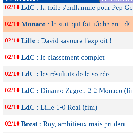
de
02/10
LdC
: la toile s'enflamme pour Pep Ge
lecture
02/10
Monaco
: la stat' qui fait tâche en LdC.
OK
02/10
Lille
: David savoure l'exploit !
02/10
LdC
: le classement complet
02/10
LdC
: les résultats de la soirée
02/10
LdC
: Dinamo Zagreb 2-2 Monaco (fin
02/10
LdC
: Lille 1-0 Real (fini)
02/10
Brest
: Roy, ambitieux mais prudent