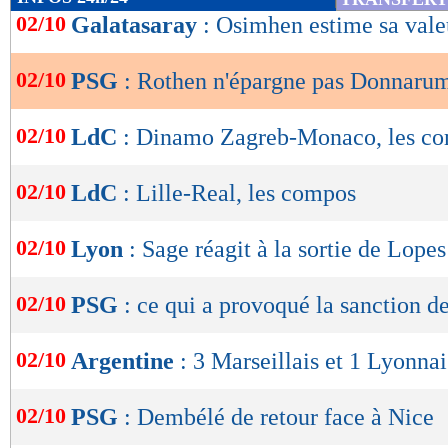
malheureusement, c'est un joueur majeur qui est
de
02/10
Galatasaray
: Osimhen estime sa vale
lecture
qu’il fasse son autocritique, comme le staff. C
Enrique protège un peu trop Donnarumma", a
02/10
PSG
: Rothen n'épargne pas Donnar
OK
Lu 13.652 fois
- Romain Rigaux -
02/10
LdC
: Dinamo Zagreb-Monaco, les c
02/10
LdC
: Lille-Real, les compos
02/10
Lyon
: Sage réagit à la sortie de Lopes
02/10
PSG
: ce qui a provoqué la sanction 
02/10
Argentine
: 3 Marseillais et 1 Lyonna
02/10
PSG
: Dembélé de retour face à Nice