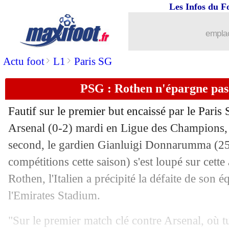
Les Infos du F
02/10
Lille
: David, meilleur buteur du LOS
emplac
02/10
Lille
: battre le Real, rare pour les Fra
>
>
Actu foot
L1
Paris SG
02/10
Lille
: Genesio félicite ses joueurs
PSG : Rothen n'épargne p
02/10
LdC
: la toile s'enflamme pour Pep Ge
Fautif sur le premier but encaissé par le Paris
02/10
Monaco
: la stat' qui fait tâche en LdC.
Arsenal (0-2) mardi en Ligue des Champions, e
second, le gardien Gianluigi
Donnarumma
(25
02/10
Lille
: David savoure l'exploit !
compétitions cette saison) s'est loupé sur cett
Rothen, l'Italien a précipité la défaite de son 
02/10
LdC
: le classement complet
l'Emirates Stadium.
02/10
LdC
: les résultats de la soirée
"Sur le premier match clé contre Arsenal, où tu