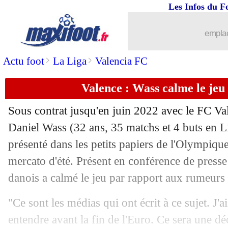
Les Infos du F
30/06
EdF
: Deschamps est parti pour rester
emplac
30/06
Lille
: le message d'adieu de Galtier
>
>
Actu foot
La Liga
Valencia FC
30/06
OM
: Longoria discute pour G. Simeo
Valence : Wass calme le jeu
30/06
Fiorentina
: Italiano sur le banc (off.)
Sous contrat jusqu'en juin 2022 avec le FC Val
30/06
PSG
: Ruiz-Atil va bien retourner au 
Daniel Wass (32 ans, 35 matchs et 4 buts en Li
présenté dans les petits papiers de l'Olympique
30/06
EdF
: Lizarazu juge l'Euro de Benzem
mercato d'été. Présent en conférence de presse 
danois a calmé le jeu par rapport aux rumeurs 
30/06
PSG
: Sarabia intéresse l'Atletico
"Ce sont les médias qui ont écrit à ce sujet. J'a
30/06
Ukraine
: Zinchenko blague sur le ban
entendre avant la fin de l'Euro. Ce sera une dé