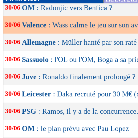
de
30/06
OM
: Radonjic vers Benfica ?
lecture
30/06
Valence
: Wass calme le jeu sur son av
OK
30/06
Allemagne
: Müller hanté par son raté
30/06
Sassuolo
: l'OL ou l'OM, Boga a sa pri
30/06
Juve
: Ronaldo finalement prolongé ?
30/06
Leicester
: Daka recruté pour 30 M€ (o
30/06
PSG
: Ramos, il y a de la concurrence.
30/06
OM
: le plan prévu avec Pau Lopez