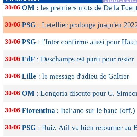
de
30/06
OM
: les premiers mots de De la Fuen
lecture
30/06
PSG
: Letellier prolonge jusqu'en 2022
OK
30/06
PSG
: l'Inter confirme aussi pour Haki
30/06
EdF
: Deschamps est parti pour rester
30/06
Lille
: le message d'adieu de Galtier
30/06
OM
: Longoria discute pour G. Simeo
30/06
Fiorentina
: Italiano sur le banc (off.)
30/06
PSG
: Ruiz-Atil va bien retourner au 