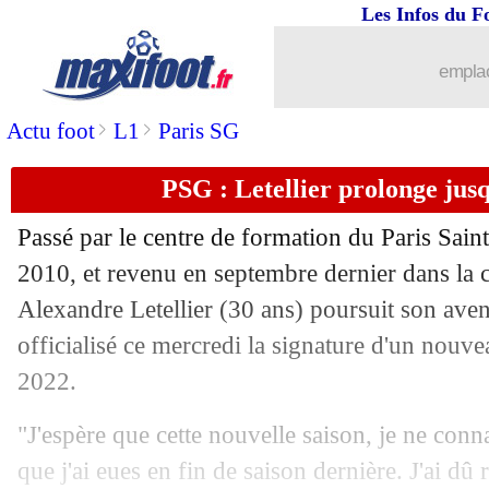
Les Infos du F
emplac
>
>
Actu foot
L1
Paris SG
PSG : Letellier prolonge jusq
Passé par le centre de formation du Paris Sai
2010, et revenu en septembre dernier dans la c
Alexandre Letellier (30 ans) poursuit son ave
officialisé ce mercredi la signature d'un nouve
2022.
"J'espère que cette nouvelle saison, je ne conn
...
brèves d'AUJOURD'HUI ( 8 août 202
que j'ai eues en fin de saison dernière. J'ai dû