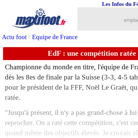
30/06
Valence
: Wass calme le jeu sur son av
Les Infos du F
30/06
Allemagne
: Müller hanté par son raté
emplac
30/06
Sassuolo
: l'OL ou l'OM, Boga a sa pri
>
Actu foot
Equipe de France
EdF : une compétition ratée
30/06
Juve
: Ronaldo finalement prolongé ?
Championne du monde en titre, l'équipe de Fran
30/06
Leicester
: Daka recruté pour 30 M€ (o
dès les 8es de finale par la Suisse (3-3, 4-5 
pour le président de la FFF, Noël Le Graët, qu
30/06
PSG
: Ramos, il y a de la concurrence.
ratée.
30/06
OM
: le plan prévu avec Pau Lopez
"Jusqu'à présent, il n'y a pas grand-chose à l
reprocher. On a raté cette compétition, c'est ce
30/06
Nîmes
: Reynet retourne à Dijon (offic
quand même des objectifs élevés. Je croyais sû