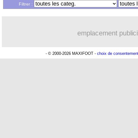
...
Liste des brèves du lun. 28 juin 2021
Filtrer :
emplacement publici
- © 2000-2026 MAXIFOOT -
choix de consentemen