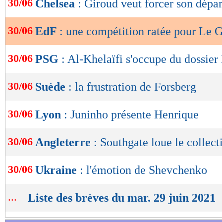
30/06
Chelsea
: Giroud veut forcer son dépar
de
lecture
30/06
EdF
: une compétition ratée pour Le G
OK
30/06
PSG
: Al-Khelaïfi s'occupe du dossie
30/06
Suède
: la frustration de Forsberg
30/06
Lyon
: Juninho présente Henrique
30/06
Angleterre
: Southgate loue le collect
30/06
Ukraine
: l'émotion de Shevchenko
...
Liste des brèves du mar. 29 juin 2021