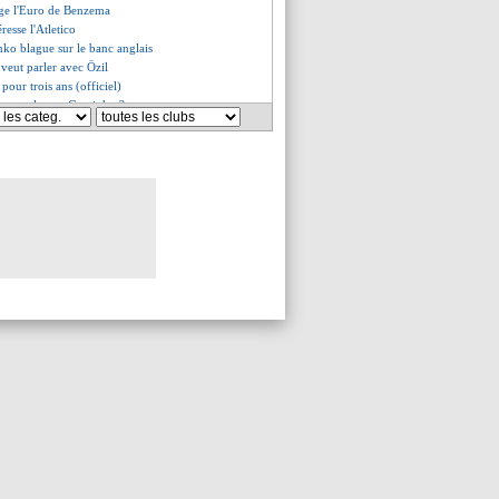
uge l'Euro de Benzema
éresse l'Atletico
nko blague sur le banc anglais
veut parler avec Özil
 pour trois ans (officiel)
 pour relancer Coutinho ?
 abandonnée pour Dembélé
olski allume Löw
 pousse pour Ribéry
imon revient sur sa bourde
e croit pas à un départ...
rs Benfica ?
lme le jeu sur son avenir
er hanté par son raté
u l'OM, Boga a sa priorité
inalement prolongé ?
recruté pour 30 M€ (off.)
 a de la concurrence...
évu avec Pau Lopez
tourne à Dijon (officiel)
ssier bloqué avec la Lazio
tivise pour Mbappé
d la parole
uvé pour Luan Peres ?
dans la course pour Xhaka ?
s emballé par l'OL et l'OM