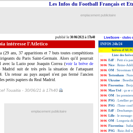
Les Infos du Football Français et E
emplacement publicitaire
publié le
30/06/2021 à 17h40
LiveScore
-
clubs 
ia intéresse l'Atletico
INFOS 24h/24
brèves d'AUJ
...
a (29 ans, 37 apparitions et 7 buts toutes compétitions
Liste des brève
...
dirigeants du Paris Saint-Germain. Alors qu'il pourrait
EdF
: Petit n'a p
30/06
l avec la Lazio pour Joaquin Correa (
voir la brève de
Nice
: Reine-Adél
30/06
Madrid suit de très près la situation de l'attaquant
OM
: Strootman f
30/06
24. Un retour au pays auquel n'est pas fermé l'ancien
Tottenham
: Nun
30/06
les petits papiers du Real Madrid.
Ukraine
: Besedin
30/06
Fiorentina
: Borj
30/06
ef Touaitia - 30/06/21 à 17h40
Man Utd
: ça se
30/06
OM
: les premier
30/06
PSG
: Letellier 
30/06
PSG
: l'Inter co
30/06
EdF
: Deschamps e
30/06
emplacement publicitaire
Lille
: le message 
30/06
OM
: Longoria d
30/06
Fiorentina
: Ital
30/06
PSG
: Ruiz-Atil 
30/06