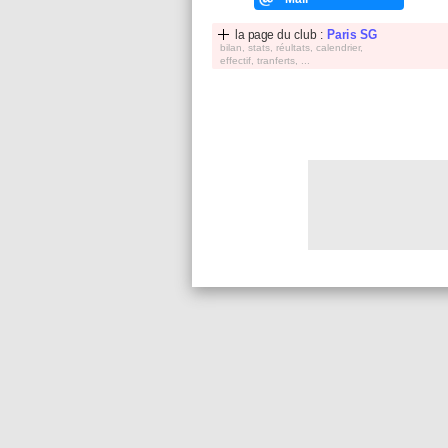
la page du club :
Paris SG
bilan, stats, réultats, calendrier,
effectif, tranferts, ...