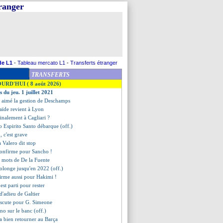
tranger
de L1
-
Tableau mercato L1
-
Transferts étranger
TRANSFERTS
OURD'HUI ( 8 août 2026)
s du jeu. 1 juillet 2021
as aimé la gestion de Deschamps
aïde revient à Lyon
inalement à Cagliari ?
o Espirito Santo débarque (off.)
, c'est grave
a Valero dit stop
 confirme pour Sancho !
s mots de De la Fuente
prolonge jusqu'en 2022 (off.)
nfirme aussi pour Hakimi !
st parti pour rester
d'adieu de Galtier
iscute pour G. Simeone
iano sur le banc (off.)
va bien retourner au Barça