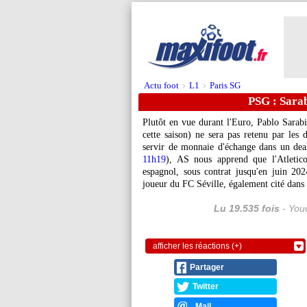
Actu foot
L1
Paris SG
>
>
PSG : Sarab
Plutôt en vue durant l'Euro, Pablo Sarabi
cette saison) ne sera pas retenu par les 
servir de monnaie d'échange dans un dea
11h19
), AS nous apprend que l'Atletico 
espagnol, sous contrat jusqu'en juin 20
joueur du FC Séville, également cité dans 
Lu 19.535 fois
- Youc
afficher les réactions (+)
Partager
Twitter
Mail