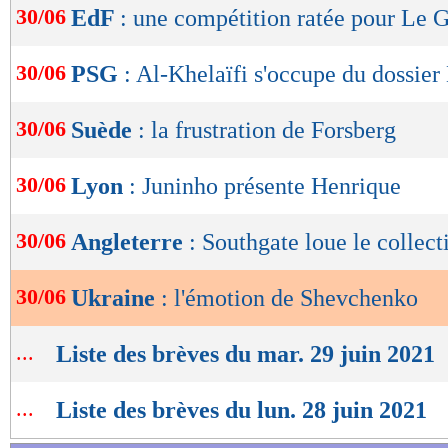
30/06
EdF
: une compétition ratée pour Le G
de
lecture
30/06
PSG
: Al-Khelaïfi s'occupe du dossie
OK
30/06
Suède
: la frustration de Forsberg
30/06
Lyon
: Juninho présente Henrique
30/06
Angleterre
: Southgate loue le collect
30/06
Ukraine
: l'émotion de Shevchenko
...
Liste des brèves du mar. 29 juin 2021
...
Liste des brèves du lun. 28 juin 2021