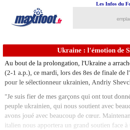
Les Infos du F
30/06
Allemagne
: Müller hanté par son raté
emplac
30/06
Sassuolo
: l'OL ou l'OM, Boga a sa pri
30/06
Juve
: Ronaldo finalement prolongé ?
Ukraine : l'émotion de 
30/06
Leicester
: Daka recruté pour 30 M€ (o
Au bout de la prolongation, l'Ukraine a arraché
30/06
PSG
: Ramos, il y a de la concurrence.
(2-1 a.p.), ce mardi, lors des 8es de finale de
pour le sélectionneur ukrainien, Andriy Shev
30/06
OM
: le plan prévu avec Pau Lopez
"Je suis fier de mes garçons qui ont tout donné.
30/06
Nîmes
: Reynet retourne à Dijon (offic
peuple ukrainien, qui nous soutient avec bea
avons joué avec beaucoup de cœur. Maintenant,
30/06
PSG
: Correa, dossier bloqué avec la 
italien nous apportera un grand soutien face à