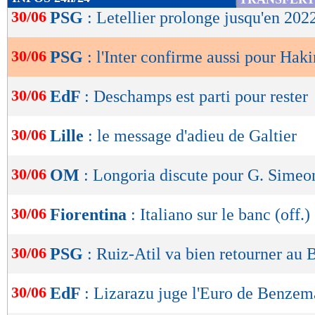
de
30/06
PSG
: Letellier prolonge jusqu'en 2022
lecture
30/06
PSG
: l'Inter confirme aussi pour Haki
OK
30/06
EdF
: Deschamps est parti pour rester
30/06
Lille
: le message d'adieu de Galtier
30/06
OM
: Longoria discute pour G. Simeo
30/06
Fiorentina
: Italiano sur le banc (off.)
30/06
PSG
: Ruiz-Atil va bien retourner au 
30/06
EdF
: Lizarazu juge l'Euro de Benzem