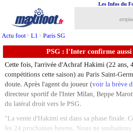
Les Infos du F
emplac
>
>
Actu foot
L1
Paris SG
PSG : l'Inter confirme auss
Cette fois, l'arrivée d'Achraf Hakimi (22 ans, 
compétitions cette saison) au Paris Saint-Germ
doute. Après l'agent du joueur (
voir la brève 
directeur sportif de l'Inter Milan, Beppe Marot
du latéral droit vers le PSG.
...
brèves d'AUJOURD'HUI ( 9 août 202
"La vente d'Hakimi est dans sa phase finale. C
...
Liste des brèves du jeu. 1 juillet 2021
les 24 prochaines heures. Nous ne souhaitons 