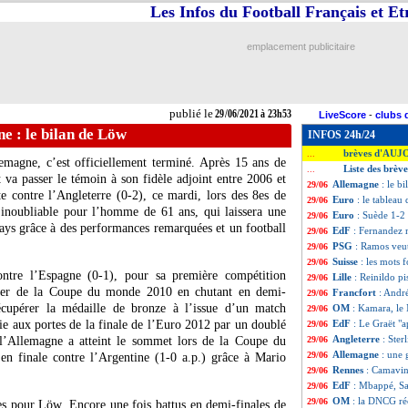
Les Infos du Football Français et E
emplacement publicitaire
publié le
29/06/2021 à 23h53
LiveScore
-
clubs 
e : le bilan de Löw
INFOS 24h/24
brèves d'AUJ
...
emagne, c’est officiellement terminé. Après 15 ans de
Liste des brèv
...
 va passer le témoin à son fidèle adjoint entre 2006 et
Allemagne
: le b
29/06
te contre l’Angleterre (0-2), ce mardi, lors des 8es de
Euro
: le tableau 
29/06
 inoubliable pour l’homme de 61 ans, qui laissera une
Euro
: Suède 1-2 
29/06
pays grâce à des performances remarquées et un football
EdF
: Fernandez 
29/06
PSG
: Ramos veut
29/06
Suisse
: les mots 
29/06
ntre l’Espagne (0-1), pour sa première compétition
Lille
: Reinildo pi
29/06
iver de la Coupe du monde 2010 en chutant en demi-
Francfort
: Andr
29/06
écupérer la médaille de bronze à l’issue d’un match
OM
: Kamara, le 
29/06
ie aux portes de la finale de l’Euro 2012 par un doublé
EdF
: Le Graët "
29/06
Angleterre
: Ster
, l’Allemagne a atteint le sommet lors de la Coupe du
29/06
Allemagne
: une
29/06
n finale contre l’Argentine (1-0 a.p.) grâce à Mario
Rennes
: Camavin
29/06
EdF
: Mbappé, Sa
29/06
OM
: la DNCG r
29/06
ées pour Löw. Encore une fois battus en demi-finales de