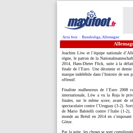
Actu foot
Bundesliga, Allemagne
>
Allemagn
Joachim Löw et l’équipe nationale d’All
règne, le patron de la Nationalmannschaft
2014, Hans-Dieter Flick, suite à la défai
finale de l’Euro. Une décennie et demie
marque indélébile dans l’histoire de son 
offensif.
Finaliste malheureux de l’Euro 2008 co
internationale, Löw a vu la Roja le pr
finales, sur le même score, avant de r
spectaculaire contre l’Uruguay (3-2). Sort
de Mario Balotelli contre l’Italie (1-2)
monde au Brésil en 2014 en s’imposant e
Götze.
Par la suite, les choses se sont compliqu