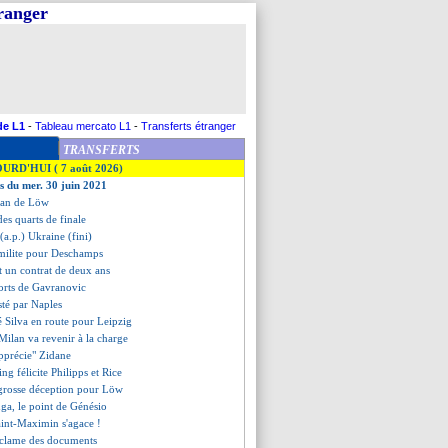
tranger
de L1
-
Tableau mercato L1
-
Transferts étranger
TRANSFERTS
OURD'HUI ( 7 août 2026)
es du mer. 30 juin 2021
ilan de Löw
des quarts de finale
(a.p.) Ukraine (fini)
milite pour Deschamps
 un contrat de deux ans
forts de Gavranovic
sté par Naples
é Silva en route pour Leipzig
Milan va revenir à la charge
apprécie" Zidane
ling félicite Philipps et Rice
 grosse déception pour Löw
ga, le point de Génésio
int-Maximin s'agace !
éclame des documents