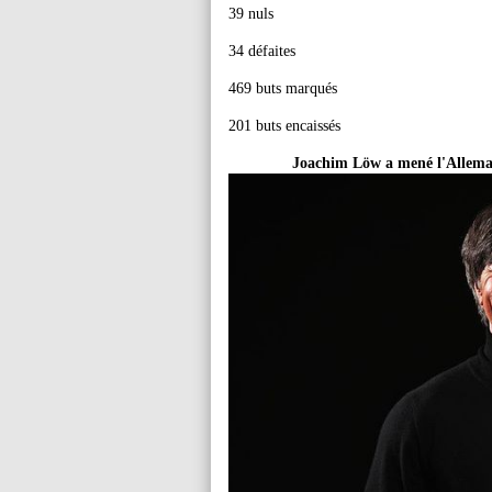
39 nuls
34 défaites
469 buts marqués
201 buts encaissés
Joachim Löw a mené l'Allemag