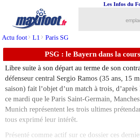
Les Infos du F
29/06
PSG
: l'agent d'Hakimi confirme son a
emplac
29/06
EdF
: la mère de Rabiot a fait des vagu
>
>
Actu foot
L1
Paris SG
29/06
OM
: De la Fuente signe 4 ans (officie
PSG : le Bayern dans la cour
29/06
EdF
: Mourinho critique un choix de
Libre suite à son départ au terme de son contr
29/06
Lille
: Blanc s'éloigne...
défenseur central Sergio Ramos (35 ans, 15 ma
saison) fait l’objet d’un match à trois, d’apr
29/06
Euro
: tenter un x8 sur vos paris du jo
ce mardi que le Paris Saint-Germain, Manchest
Munich représentent les trois ultimes prétenda
29/06
Strasbourg
: le point mercato de Stép
tous exprimé leur intérêt.
29/06
Fiorentina
: clap de fin pour Ribéry ?
Présenté comme actif sur ce dossier ces derni