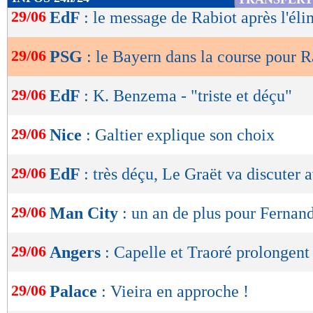
de
29/06
EdF
: le message de Rabiot après l'éli
lecture
29/06
PSG
: le Bayern dans la course pour 
OK
29/06
EdF
: K. Benzema - "triste et déçu"
29/06
Nice
: Galtier explique son choix
29/06
EdF
: très déçu, Le Graët va discuter
29/06
Man City
: un an de plus pour Fernand
29/06
Angers
: Capelle et Traoré prolongent 
29/06
Palace
: Vieira en approche !