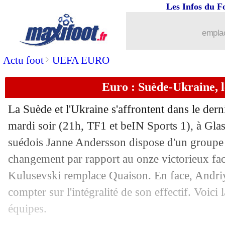
29/06
Allemagne
: le bilan de Löw
Les Infos du F
29/06
Euro
: le tableau des quarts de finale
emplac
29/06
Euro
: Suède 1-2 (a.p.) Ukraine (fini)
>
Actu foot
UEFA EURO
Euro : Suède-Ukraine, 
29/06
EdF
: Fernandez milite pour Descham
La Suède et l'Ukraine s'affrontent dans le derni
29/06
PSG
: Ramos veut un contrat de deux 
mardi soir (21h, TF1 et beIN Sports 1), à Gla
suédois Janne Andersson dispose d'un groupe 
29/06
Suisse
: les mots forts de Gavranovic
changement par rapport au onze victorieux fac
29/06
Lille
: Reinildo pisté par Naples
Kulusevski remplace Quaison. En face, Andri
compter sur l'intégralité de son effectif. Voic
29/06
Francfort
: André Silva en route pour
équipes.