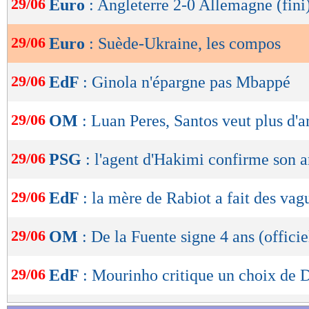
Lu 4.280 fois
- Damien Da Silva 
29/06
Euro
: Angleterre 2-0 Allemagne (fini
de
lecture
29/06
Euro
: Suède-Ukraine, les compos
OK
29/06
EdF
: Ginola n'épargne pas Mbappé
29/06
OM
: Luan Peres, Santos veut plus d'a
29/06
PSG
: l'agent d'Hakimi confirme son a
29/06
EdF
: la mère de Rabiot a fait des vagu
29/06
OM
: De la Fuente signe 4 ans (officie
29/06
EdF
: Mourinho critique un choix de