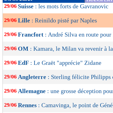
de
29/06
Suisse
: les mots forts de Gavranovic
lecture
29/06
Lille
: Reinildo pisté par Naples
OK
29/06
Francfort
: André Silva en route pour
29/06
OM
: Kamara, le Milan va revenir à l
29/06
EdF
: Le Graët "apprécie" Zidane
29/06
Angleterre
: Sterling félicite Philipps
29/06
Allemagne
: une grosse déception po
29/06
Rennes
: Camavinga, le point de Géné