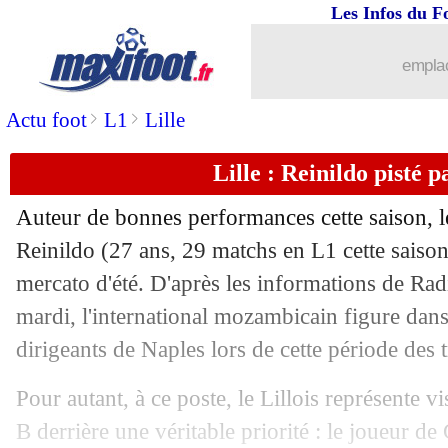
Les Infos du F
emplac
>
>
Actu foot
L1
Lille
Lille : Reinildo pisté 
Auteur de bonnes performances cette saison, le
Reinildo (27 ans, 29 matchs en L1 cette saison
mercato d'été. D'après les informations de Rad
mardi, l'international mozambicain figure dans 
dirigeants de Naples lors de cette période des t
Pour autant, à ce poste, le Lillois représente 
B derrière une véritable priorité : le joueur 