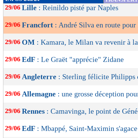
de
29/06
Lille
: Reinildo pisté par Naples
lecture
29/06
Francfort
: André Silva en route pour
OK
29/06
OM
: Kamara, le Milan va revenir à l
29/06
EdF
: Le Graët "apprécie" Zidane
29/06
Angleterre
: Sterling félicite Philipps
29/06
Allemagne
: une grosse déception po
29/06
Rennes
: Camavinga, le point de Géné
29/06
EdF
: Mbappé, Saint-Maximin s'agace