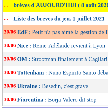
...
brèves d'AUJOURD'HUI ( 8 août 202
de
Lu 54.852 fois
- Romain Rigaux -
lecture
...
Liste des brèves du jeu. 1 juillet 2021
OK
30/06
EdF
: Petit n'a pas aimé la gestion d
30/06
Nice
: Reine-Adélaïde revient à Lyon
30/06
OM
: Strootman finalement à Cagliari
30/06
Tottenham
: Nuno Espirito Santo déba
30/06
Ukraine
: Besedin, c'est grave
30/06
Fiorentina
: Borja Valero dit stop