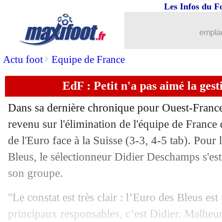
Les Infos du F
emplac
>
Actu foot
Equipe de France
EdF : Petit n'a pas aimé la ge
Dans sa dernière chronique pour Ouest-France
revenu sur l'élimination de l'équipe de France 
de l'Euro face à la Suisse (3-3, 4-5 tab). Pour 
Bleus, le sélectionneur Didier Deschamps s'est
son groupe.
"Le constat est très clair : l’Euro des Bleus es
principaux responsables, c’est Didier. Malheu