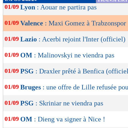
de
01/09
Lyon
: Aouar ne partira pas
lecture
01/09
Valence
: Maxi Gomez à Trabzonspor (
OK
01/09
Lazio
: Acerbi rejoint l'Inter (officiel)
01/09
OM
: Malinovskyi ne viendra pas
01/09
PSG
: Draxler prêté à Benfica (officie
01/09
Bruges
: une offre de Lille refusée po
01/09
PSG
: Skriniar ne viendra pas
01/09
OM
: Dieng va signer à Nice !
Lu 6.603 fois
- Youcef Touaitia 