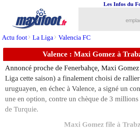
Les Infos du F
01/09
OM
: porte fermée pour Gerson
emplac
01/09
Barça
: Abde prolongé et prêté (offici
>
>
Actu foot
La Liga
Valencia FC
01/09
PSG
: les premiers mots de Soler
Valence : Maxi Gomez à Trabzo
01/09
Barça
: Dest prêté à l'AC Milan (offici
Annoncé proche de Fenerbahçe, Maxi Gomez (
01/09
OM
: Caleta-Car à Southampton, les d
Liga cette saison) a finalement choisi de ralli
uruguayen, en échec à Valence, a signé un con
01/09
Juve
: Zakaria va être prêté à Chelsea
une en option, contre un chèque de 3 millions
de Turquie.
01/09
Wolverhampton
: Dendoncker à Aston 
Maxi Gomez file à Trab
01/09
Naples
: Ounas rejoint Lille (officiel)