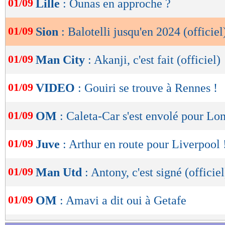
01/09
Lille
: Ounas en approche ?
de
lecture
01/09
Sion
: Balotelli jusqu'en 2024 (officiel
OK
01/09
Man City
: Akanji, c'est fait (officiel)
01/09
VIDEO
: Gouiri se trouve à Rennes !
01/09
OM
: Caleta-Car s'est envolé pour Lo
01/09
Juve
: Arthur en route pour Liverpool 
01/09
Man Utd
: Antony, c'est signé (officiel
01/09
OM
: Amavi a dit oui à Getafe
Lu 9.524 fois
- Youcef Touaitia 