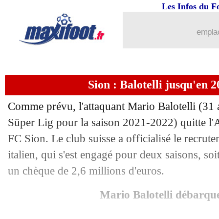
01/09
Hertha
: Piatek va rejoindre la Salern
Les Infos du F
01/09
Man City
: la décision définitive de S
emplac
01/09
Reims
: Faes vendu 20 M€ à Leicester 
Sion : Balotelli jusqu'en 20
01/09
Arsenal
: Bellerin libéré pour le Barça
Comme prévu, l'attaquant Mario Balotelli (31 
01/09
OM
: Caleta-Car vers Southampton
Süper Lig pour la saison 2021-2022) quitte l
FC Sion. Le club suisse a officialisé le recrute
01/09
OM
: Leeds veut chiper Dieng !
italien, qui s'est engagé pour deux saisons, soi
01/09
Clermont
: Billong libéré pour Cluj (o
un chèque de 2,6 millions d'euros.
Mario Balotelli débarqu
01/09
Inter
: le PSG insiste pour Skriniar !