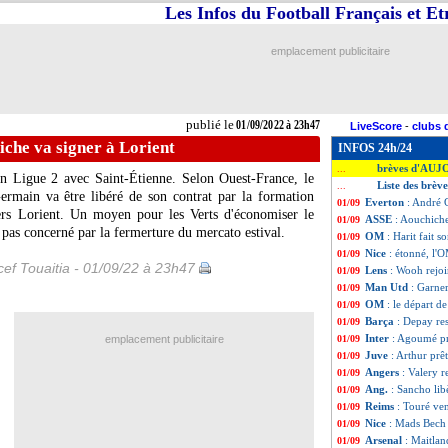
Les Infos du Football Français et E
emplacement publicitaire
publié le
01/09/2022 à 23h47
LiveScore
-
clubs 
che va signer à Lorient
INFOS 24h/24
brèves d'AUJ
...
en Ligue 2 avec Saint-Étienne. Selon Ouest-France, le
Liste des brèv
...
ermain va être libéré de son contrat par la formation
Everton
: André 
01/09
vers Lorient. Un moyen pour les Verts d'économiser le
ASSE
: Aouchiche
01/09
 pas concerné par la fermerture du mercato estival.
OM
: Harit fait s
01/09
Nice
: étonné, l
01/09
ef Touaitia - 01/09/22 à 23h47
Lens
: Wooh rejoi
01/09
Man Utd
: Garne
01/09
OM
: le départ d
01/09
Barça
: Depay res
01/09
Inter
: Agoumé prê
emplacement publicitaire
01/09
Juve
: Arthur prê
01/09
Angers
: Valery r
01/09
Ang.
: Sancho li
01/09
Reims
: Touré ven
01/09
Nice
: Mads Bech 
01/09
Arsenal
: Maitlan
01/09