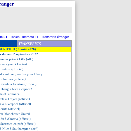
tranger
de L1
-
Tableau mercato L1
-
Transferts étranger
TRANSFERTS
OURD'HUI ( 6 août 2026)
es du ven. 2 septembre 2022
Gomes prêté à Lille (off.)
 va signer à Lorient
on retour (officiel)
'OM veut comprendre pour Dieng
nt Rennes (officiel)
r vendu à Everton (officiel)
e Dieng à Nice a capoté !
te et l'annonce !
té à Troyes (officiel)
té à Liverpool (officiel)
ecruté (officiel)
bère Manchester United
du à Almeria (officiel)
Sørensen en prêt (officiel)
d-Niles à Southampton (off.)