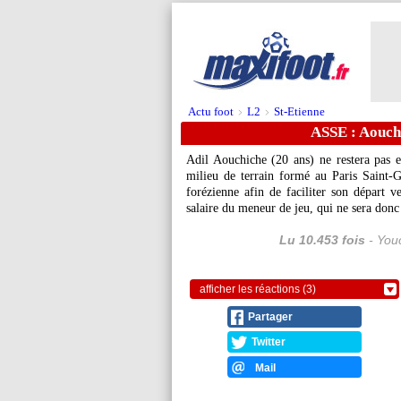
Actu foot
L2
St-Etienne
>
>
ASSE : Aouchi
Adil Aouchiche (20 ans) ne restera pas 
milieu de terrain formé au Paris Saint-G
forézienne afin de faciliter son départ 
salaire du meneur de jeu, qui ne sera donc
Lu 10.453 fois
- Youc
afficher les réactions (3)
Partager
Twitter
Mail