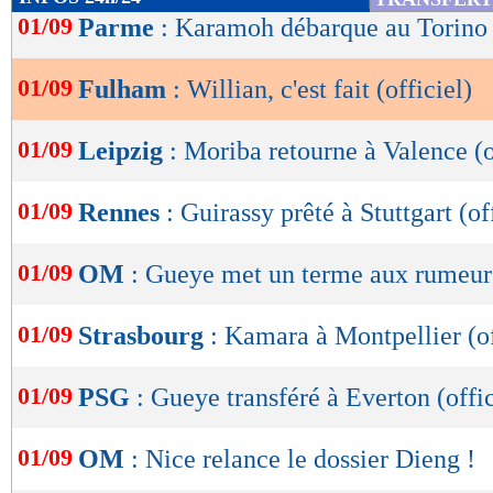
de
01/09
Parme
: Karamoh débarque au Torino (
lecture
01/09
Fulham
: Willian, c'est fait (officiel)
OK
01/09
Leipzig
: Moriba retourne à Valence (o
01/09
Rennes
: Guirassy prêté à Stuttgart (of
01/09
OM
: Gueye met un terme aux rumeur
01/09
Strasbourg
: Kamara à Montpellier (of
01/09
PSG
: Gueye transféré à Everton (offic
01/09
OM
: Nice relance le dossier Dieng !