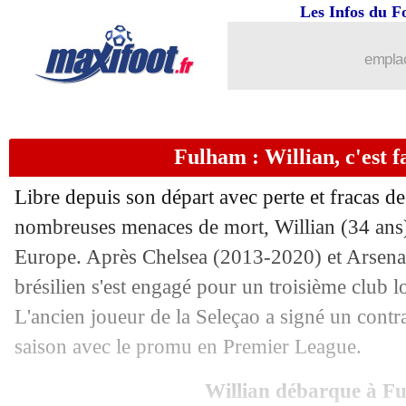
Les Infos du F
01/09
PSG
: Soler, c'est bouclé ! (officiel)
emplac
01/09
Sociedad
: Sadiq pour remplacer Isak (
01/09
OM
: accord avec Nice pour Dieng
Fulham : Willian, c'est fai
01/09
Chelsea
: Ampadu prêté à La Spezia (o
Libre depuis son départ avec perte et fracas de
01/09
Barça
: Depay veut signer à Chelsea
nombreuses menaces de mort, Willian (34 ans)
Europe. Après Chelsea (2013-2020) et Arsenal 
01/09
Betis
: Fekir vers le Barça ?
brésilien s'est engagé pour un troisième club 
L'ancien joueur de la Seleçao a signé un contra
01/09
Lyon
: Aouar ne partira pas
saison avec le promu en Premier League.
01/09
Valence
: Maxi Gomez à Trabzonspor (
Willian débarque à F