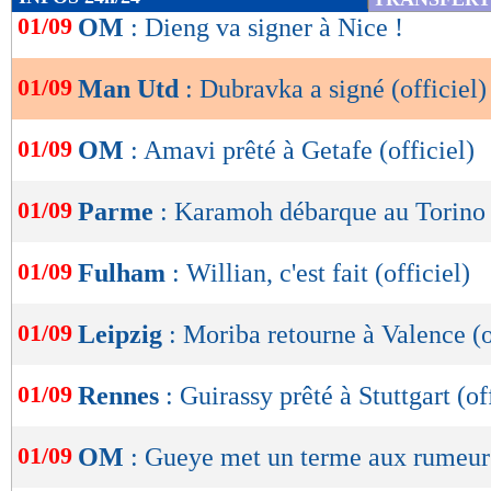
de
01/09
OM
: Dieng va signer à Nice !
lecture
01/09
Man Utd
: Dubravka a signé (officiel)
OK
01/09
OM
: Amavi prêté à Getafe (officiel)
01/09
Parme
: Karamoh débarque au Torino (
01/09
Fulham
: Willian, c'est fait (officiel)
01/09
Leipzig
: Moriba retourne à Valence (o
01/09
Rennes
: Guirassy prêté à Stuttgart (of
01/09
OM
: Gueye met un terme aux rumeur
Lu 12.898 fois
- Youcef Touaitia 