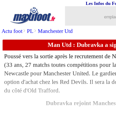
Les Infos du F
01/09
Naples
: Ounas rejoint Lille (officiel)
emplac
01/09
Milan
: le jeune Vranckx en prêt (offic
>
>
Actu foot
PL
Manchester Utd
01/09
Troyes
: Lis prêté par Southampton (of
Man Utd : Dubravka a sign
01/09
PSG
: Soler, c'est bouclé ! (officiel)
Poussé vers la sortie après le recrutement de
01/09
Sociedad
: Sadiq pour remplacer Isak (
(33 ans, 27 matchs toutes compétitions pour l
Newcastle pour Manchester United. Le gardien
01/09
OM
: accord avec Nice pour Dieng
option d'achat chez les Red Devils. Il sera la
du côté d'Old Trafford.
01/09
Chelsea
: Ampadu prêté à La Spezia (o
Dubravka rejoint Manches
01/09
Barça
: Depay veut signer à Chelsea