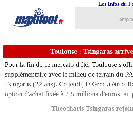
Les Infos du F
01/09
PSV
: décision prise pour Gakpo
emplac
01/09
Lyon
: Diomandé en route pour Renne
01/09
Hertha
: Piatek va rejoindre la Salern
Toulouse : Tsingaras arrive 
01/09
Man City
: la décision définitive de S
Pour la fin de ce mercato d'été, Toulouse s'off
01/09
Reims
: Faes vendu 20 M€ à Leicester 
supplémentaire avec le milieu de terrain du 
Tsingaras (22 ans). Ce jeudi, le Grec a été off
01/09
Arsenal
: Bellerin libéré pour le Barça
option d'achat fixée à 2,5 millions d'euros, a
01/09
OM
: Caleta-Car vers Southampton
Theocharis Tsingaras rejoi
01/09
OM
: Leeds veut chiper Dieng !