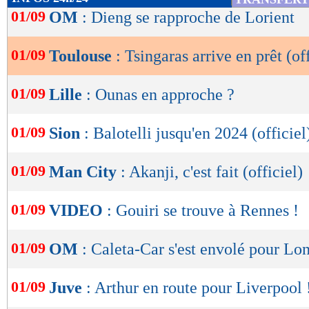
de
01/09
OM
: Dieng se rapproche de Lorient
lecture
01/09
Toulouse
: Tsingaras arrive en prêt (off
OK
01/09
Lille
: Ounas en approche ?
01/09
Sion
: Balotelli jusqu'en 2024 (officiel
01/09
Man City
: Akanji, c'est fait (officiel)
01/09
VIDEO
: Gouiri se trouve à Rennes !
01/09
OM
: Caleta-Car s'est envolé pour Lo
Lu 6.797 fois
- Damien Da Silva 
01/09
Juve
: Arthur en route pour Liverpool 