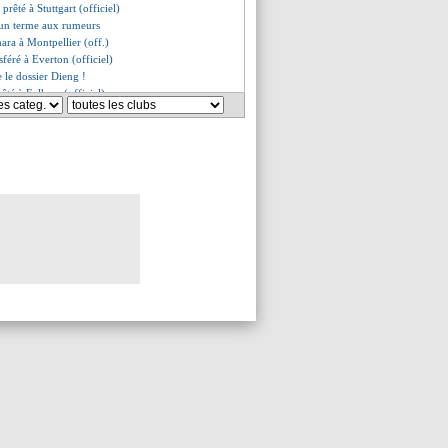
 prêté à Stuttgart (officiel)
un terme aux rumeurs
ara à Montpellier (off.)
sféré à Everton (officiel)
e le dossier Dieng !
êté à Fulham (officiel)
d fait plus fort qu'Agüero
omier libéré pour VA (off.)
e, c'est bouclé (officiel)
c'est signé (officiel)
odriguez offre ses services
aux libéré (officiel)
ples se refroidit pour Navas
de retour (officiel)
rêté à Mönchengladbach (off.)
ham négocie pour Ziyech
in pour Braithwaite (off.)
 cédé à Lens (officiel)
é à Leipzig (officiel)
sions pour André Gomes
oss de Leeds confirme !
é à Empoli (officiel)
lo en approche
ive pour Barkley ?
n acheté puis prêté (off.)
rêté à la Salernitana (off.)