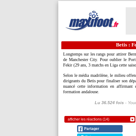
Betis : F
Longtemps sur les rangs pour attirer Ber
de Manchester City. Pour oublier le Portu
Fekir (29 ans, 3 matchs en Liga cette sai
Selon le média madrilène, le milieu offens
dirigeants du Betis pour finaliser son d
nuancé cette information en affirmant 
formation andalouse.
Lu 36.524 fois
- Youc
afficher les réactions (14)
Partager