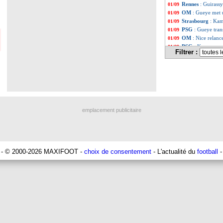
Rennes
: Guirassy
01/09
OM
: Gueye met 
01/09
Strasbourg
: Kam
01/09
PSG
: Gueye tran
01/09
OM
: Nice relanc
01/09
PSG
: Kurzawa pr
01/09
Filtrer :
Man City
: Hålan
01/09
Clermont
: Berth
01/09
Eibar
: Luca Zidan
01/09
Ajax
: Grillitsch, 
01/09
Valence
: James R
01/09
Brest
: Philippote
01/09
PSG
: la piste Na
01/09
emplacement publicitaire
Angers
: Amadou 
01/09
Benfica
: Weigl p
01/09
Chelsea
: Totten
01/09
Barça
: clap de f
01/09
Bordeaux
: Onana
01/09
- © 2000-2026 MAXIFOOT -
choix de consentement
- L'actualité du
football
-
PSG
: Diallo prêt
01/09
Lille
: des discus
01/09
OM
: Dieng, le b
01/09
Juve
: Pjaca prêt
01/09
Leicester
: Marce
01/09
Nice
: une tentat
01/09
Reims
: Richardso
01/09
Hertha
: Piatek p
01/09