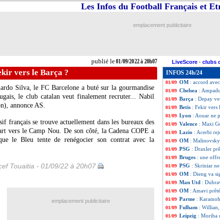
Les Infos du Football Français et E
Barça
: Dest prêt
01/09
OM
: Caleta-Car 
01/09
Juve
: Zakaria va
01/09
emplacement publicitaire
Wolverhampton
01/09
Naples
: Ounas rej
01/09
Milan
: le jeune 
01/09
Troyes
: Lis prêt
01/09
publié le
01/09/2022 à 20h07
LiveScore
-
clubs 
PSG
: Soler, c'est
01/09
ekir vers le Barça ?
INFOS 24h/24
Sociedad
: Sadiq 
01/09
OM
: accord ave
01/09
nardo Silva, le FC Barcelone a buté sur la gourmandise
Chelsea
: Ampadu 
01/09
gais, le club catalan veut finalement recruter... Nabil
Barça
: Depay ve
01/09
son), annonce AS.
Betis
: Fekir vers 
01/09
Lyon
: Aouar ne p
01/09
if français se trouve actuellement dans les bureaux des
Valence
: Maxi G
01/09
épart vers le Camp Nou. De son côté, la Cadena COPE a
Lazio
: Acerbi rej
01/09
que le Bleu tente de renégocier son contrat avec la
OM
: Malinovsky
01/09
PSG
: Draxler prê
01/09
Bruges
: une offr
01/09
ef Touaitia - 01/09/22 à 20h07
PSG
: Skriniar n
01/09
OM
: Dieng va si
01/09
Man Utd
: Dubrav
01/09
OM
: Amavi prêté
01/09
Parme
: Karamoh 
01/09
emplacement publicitaire
Fulham
: Willian,
01/09
Leipzig
: Moriba 
01/09