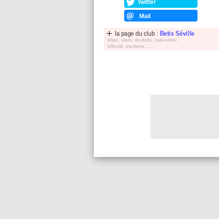
Twitter
Mail
la page du club :
Betis Séville
bilan, stats, réultats, calendrier,
effectif, tranferts, ...