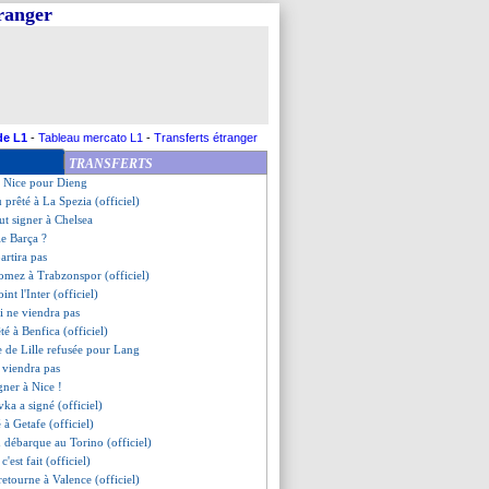
tranger
é à l'AC Milan (officiel)
à Southampton, les détails
 être prêté à Chelsea
: Dendoncker à Aston Villa (off.)
oint Lille (officiel)
Vranckx en prêt (officiel)
é par Southampton (off.)
de L1
-
Tableau mercato L1
-
Transferts étranger
 bouclé ! (officiel)
TRANSFERTS
pour remplacer Isak (officiel)
c Nice pour Dieng
prêté à La Spezia (officiel)
ut signer à Chelsea
le Barça ?
artira pas
omez à Trabzonspor (officiel)
oint l'Inter (officiel)
i ne viendra pas
té à Benfica (officiel)
e de Lille refusée pour Lang
e viendra pas
gner à Nice !
ka a signé (officiel)
 à Getafe (officiel)
débarque au Torino (officiel)
 c'est fait (officiel)
retourne à Valence (officiel)