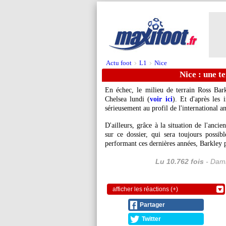
Actu foot
L1
Nice
>
>
Nice : une t
En échec, le milieu de terrain Ross Bark
Chelsea lundi (
voir ici
). Et d'après les
sérieusement au profil de l'international an
D'ailleurs, grâce à la situation de l'anc
sur ce dossier, qui sera toujours possib
performant ces dernières années, Barkley pe
Lu 10.762 fois
- Dami
afficher les réactions (+)
Partager
Twitter