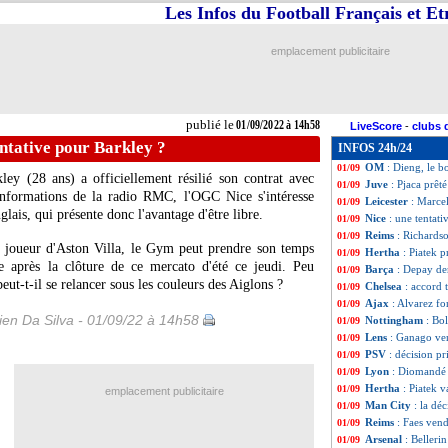
Les Infos du Football Français et E
Brest
: Philippote
01/09
PSG
: la piste Na
01/09
Angers
: Amadou 
01/09
emplacement publicitaire
Benfica
: Weigl p
01/09
Chelsea
: Totten
01/09
Barça
: clap de f
01/09
Bordeaux
: Onana
01/09
publié le
01/09/2022 à 14h58
LiveScore
-
clubs 
PSG
: Diallo prêt
01/09
entative pour Barkley ?
INFOS 24h/24
Lille
: des discus
01/09
OM
: Dieng, le b
01/09
ley (28 ans) a officiellement résilié son contrat avec
Juve
: Pjaca prêt
01/09
 informations de la radio RMC, l'OGC Nice s'intéresse
Leicester
: Marce
01/09
glais, qui présente donc l'avantage d'être libre.
Nice
: une tentat
01/09
Reims
: Richardso
01/09
ien joueur d'Aston Villa, le Gym peut prendre son temps
Hertha
: Piatek p
01/09
le après la clôture de ce mercato d'été ce jeudi. Peu
Barça
: Depay dem
01/09
ut-t-il se relancer sous les couleurs des Aiglons ?
Chelsea
: accord
01/09
Ajax
: Alvarez fo
01/09
en Da Silva - 01/09/22 à 14h58
Nottingham
: Bol
01/09
Lens
: Ganago ven
01/09
PSV
: décision p
01/09
Lyon
: Diomandé 
01/09
Hertha
: Piatek v
01/09
emplacement publicitaire
Man City
: la dé
01/09
Reims
: Faes ven
01/09
Arsenal
: Belleri
01/09