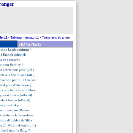
tranger
aux libéré (officiel)
ples se refroidit pour Navas
de retour (officiel)
rêté à Mönchengladbach (off.)
ham négocie pour Ziyech
in pour Braithwaite (off.)
 cédé à Lens (officiel)
de L1
-
Tableau mercato L1
-
Transferts étranger
é à Leipzig (officiel)
TRANSFERTS
sions pour André Gomes
oss de Leeds confirme !
é à Empoli (officiel)
lo en approche
ive pour Barkley ?
n acheté puis prêté (off.)
rêté à la Salernitana (off.)
ande à partir... à Chelsea !
 total pour Aubameyang
rce son transfert à Chelsea
y, c'est bouclé (officiel)
du à Nantes (officiel)
rise pour Gakpo
en route pour Rennes
a rejoindre la Salernitana
cision définitive de Silva
du 20 M€ à Leicester (off.)
n libéré pour le Barça ?