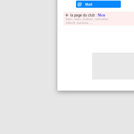
Mail
la page du club :
Nice
bilan, stats, réultats, calendrier,
effectif, tranferts, ...