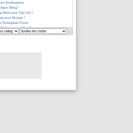
 vers Southampton
chiper Dieng !
ng libéré pour Cluj (off.)
iste pour Skriniar !
rs Nottingham Forest
 Trabzonspor (officiel)
 a prolongé ! (officiel)
te va signer à l'Espanyol
pour Edson Alvarez ?
 résilié pour Ilicic (off.)
approche de Lorient
ras arrive en prêt (off.)
pproche ?
usqu'en 2024 (officiel)
, c'est fait (officiel)
se trouve à Rennes !
s'est envolé pour Londres
route pour Liverpool !
, c'est signé (officiel)
 oui à Getafe
bien rejoindre Leipzig
té à Séville (officiel)
r, Galtier insiste
ira à une condition
es du mer. 31 août 2022
es du mar. 30 août 2022